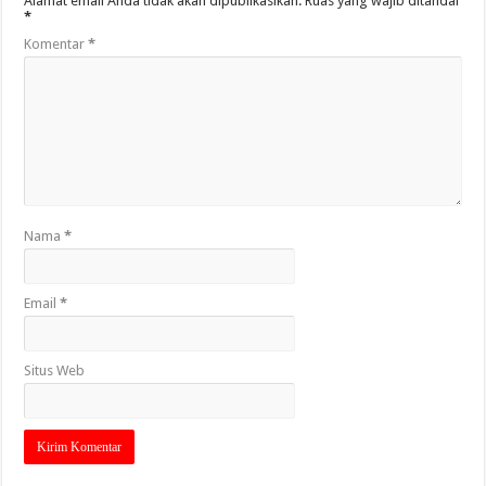
Alamat email Anda tidak akan dipublikasikan.
Ruas yang wajib ditandai
*
Komentar
*
Nama
*
Email
*
Situs Web