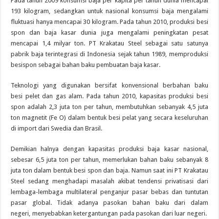
Pada tahun 2009 konsumsi baja per kapita per tahun dunia mencapai
193 kilogram, sedangkan untuk nasional konsumsi baja mengalami
fluktuasi hanya mencapai 30 kilogram. Pada tahun 2010, produksi besi
spon dan baja kasar dunia juga mengalami peningkatan pesat
mencapai 1,4 milyar ton. PT Krakatau Steel sebagai satu satunya
pabrik baja terintegrasi di Indonesia sejak tahun 1989, memproduksi
besispon sebagai bahan baku pembuatan baja kasar.
Teknologi yang digunakan bersifat konvensional berbahan baku
besi pelet dan gas alam. Pada tahun 2010, kapasitas produksi besi
spon adalah 2,3 juta ton per tahun, membutuhkan sebanyak 4,5 juta
ton magnetit (Fe O) dalam bentuk besi pelat yang secara keseluruhan
di import dari Swedia dan Brasil.
Demikian halnya dengan kapasitas produksi baja kasar nasional,
sebesar 6,5 juta ton per tahun, memerlukan bahan baku sebanyak 8
juta ton dalam bentuk besi spon dan baja. Namun saat ini PT Krakatau
Steel sedang menghadapi masalah akibat tendensi privatisasi dari
lembaga-lembaga multilateral penganjur pasar bebas dan tuntutan
pasar global. Tidak adanya pasokan bahan baku dari dalam
negeri, menyebabkan ketergantungan pada pasokan dari luar negeri.