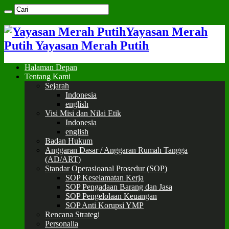
Yayasan Merah
Putih Yayasan Merah Putih
Halaman Depan
Tentang Kami
Sejarah
Indonesia
english
Visi Misi dan Nilai Etik
Indonesia
english
Badan Hukum
Anggaran Dasar / Anggaran Rumah Tangga
(AD/ART)
Standar Operasioanal Prosedur (SOP)
SOP Keselamatan Kerja
SOP Pengadaan Barang dan Jasa
SOP Pengelolaan Keuangan
SOP Anti Korupsi YMP
Rencana Strategi
Personalia