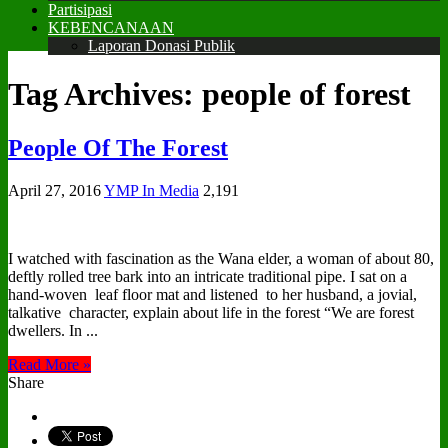
Partisipasi
KEBENCANAAN
Laporan Donasi Publik
Tag Archives:
people of forest
People Of The Forest
April 27, 2016
YMP In Media
2,191
I watched with fascination as the Wana elder, a woman of about 80,
deftly rolled tree bark into an intricate traditional pipe. I sat on a
hand-woven leaf floor mat and listened to her husband, a jovial,
talkative character, explain about life in the forest “We are forest
dwellers. In ...
Read More »
Share