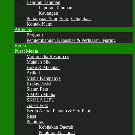
Laporan Tahunan
Laporan Tahunan
Keuangan
Pertanyaan Yang Sering Diajukan
Kontak Kami
Aktivitas
Program
Pengembangan Kapasitas & Perluasan Jejaring
Berita
Pusat Media
Multimedia Resources
Majalah Silo
Buku & Makalah
Artikel
Media Kampanye
Kertas Posisi
Siaran Pers
YMP In Media
SKOLA LIPU
Galeri Foto
Berita Acara, Piagam & Sertifikat
Riset
Peraturan
Kebijakan Daerah
Peraturan Nasional