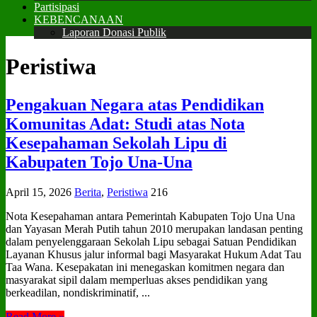
Partisipasi
KEBENCANAAN
Laporan Donasi Publik
Peristiwa
Pengakuan Negara atas Pendidikan
Komunitas Adat: Studi atas Nota
Kesepahaman Sekolah Lipu di
Kabupaten Tojo Una‑Una
April 15, 2026
Berita
,
Peristiwa
216
Nota Kesepahaman antara Pemerintah Kabupaten Tojo Una Una
dan Yayasan Merah Putih tahun 2010 merupakan landasan penting
dalam penyelenggaraan Sekolah Lipu sebagai Satuan Pendidikan
Layanan Khusus jalur informal bagi Masyarakat Hukum Adat Tau
Taa Wana. Kesepakatan ini menegaskan komitmen negara dan
masyarakat sipil dalam memperluas akses pendidikan yang
berkeadilan, nondiskriminatif, ...
Read More »