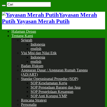
Yayasan Merah
Putih Yayasan Merah Putih
Halaman Depan
Tentang Kami
Sejarah
Indonesia
english
Visi Misi dan Nilai Etik
Indonesia
english
Badan Hukum
Anggaran Dasar / Anggaran Rumah Tangga
(AD/ART)
Standar Operasioanal Prosedur (SOP)
SOP Keselamatan Kerja
SOP Pengadaan Barang dan Jasa
SOP Pengelolaan Keuangan
SOP Anti Korupsi YMP
Rencana Strategi
Personalia