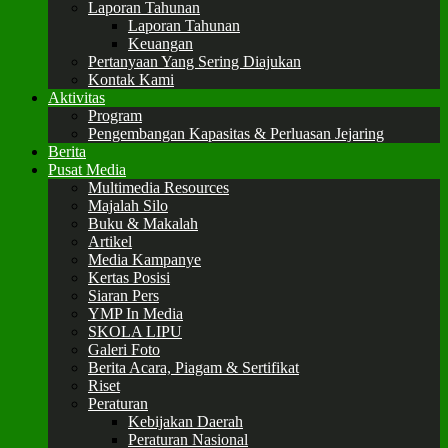
Laporan Tahunan
Laporan Tahunan
Keuangan
Pertanyaan Yang Sering Diajukan
Kontak Kami
Aktivitas
Program
Pengembangan Kapasitas & Perluasan Jejaring
Berita
Pusat Media
Multimedia Resources
Majalah Silo
Buku & Makalah
Artikel
Media Kampanye
Kertas Posisi
Siaran Pers
YMP In Media
SKOLA LIPU
Galeri Foto
Berita Acara, Piagam & Sertifikat
Riset
Peraturan
Kebijakan Daerah
Peraturan Nasional