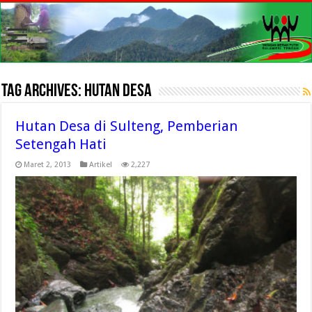
Tag Archives:
Hutan Desa
Hutan Desa di Sulteng, Pemberian
Setengah Hati
Maret 2, 2013
Artikel
2,227