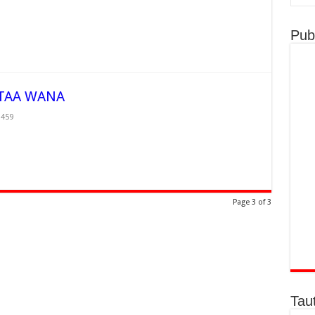
Publ
 TAA WANA
,459
Page 3 of 3
Tau