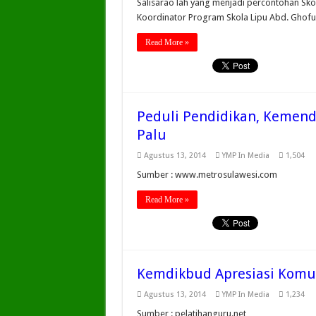
Salisarao lah yang menjadi percontohan Sk
Koordinator Program Skola Lipu Abd. Ghofur 
Read More »
Peduli Pendidikan, Kemend
Palu
Agustus 13, 2014
YMP In Media
1,504
Sumber : www.metrosulawesi.com
Read More »
Kemdikbud Apresiasi Komun
Agustus 13, 2014
YMP In Media
1,234
Sumber : pelatihanguru.net