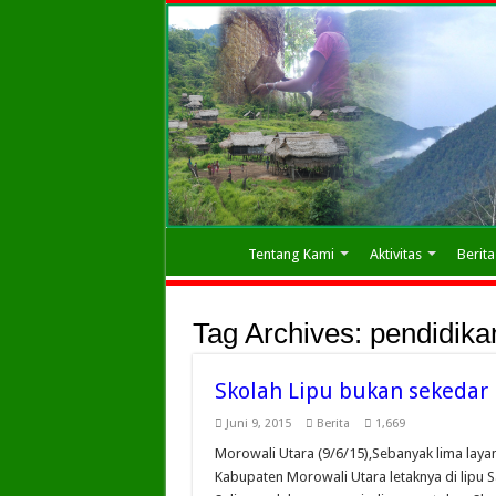
Tentang Kami
Aktivitas
Berita
Tag Archives:
pendidika
Skolah Lipu bukan sekedar 
Juni 9, 2015
Berita
1,669
Morowali Utara (9/6/15),Sebanyak lima laya
Kabupaten Morowali Utara letaknya di lipu Sa