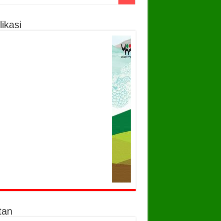
ikasi
tan