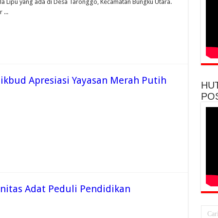
ola Lipu yang ada di Desa Taronggo, Kecamatan Bungku Utara.
...
ikbud Apresiasi Yayasan Merah Putih
HU
PO
itas Adat Peduli Pendidikan