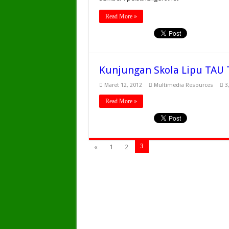
Read More »
Kunjungan Skola Lipu TAU
Maret 12, 2012
Multimedia Resources
3
Read More »
3
«
1
2