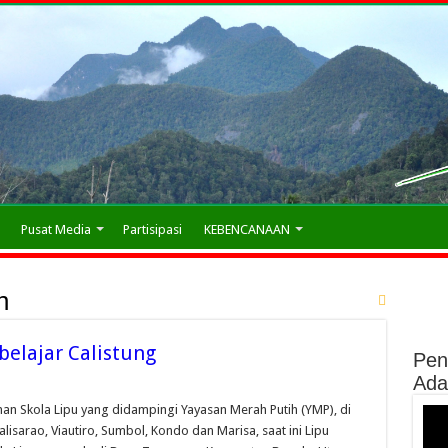
Pusat Media
Partisipasi
KEBENCANAAN
n
belajar Calistung
Pen
Ada
nan Skola Lipu yang didampingi Yayasan Merah Putih (YMP), di
lisarao, Viautiro, Sumbol, Kondo dan Marisa, saat ini Lipu