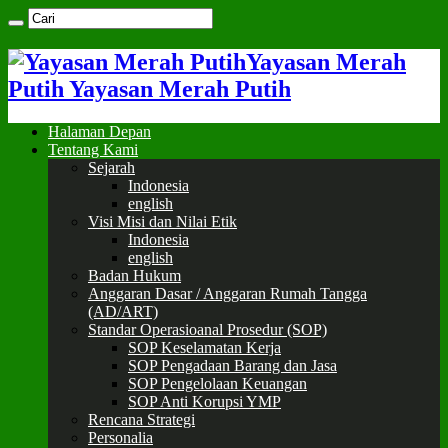
Yayasan Merah
Putih Yayasan Merah Putih
Halaman Depan
Tentang Kami
Sejarah
Indonesia
english
Visi Misi dan Nilai Etik
Indonesia
english
Badan Hukum
Anggaran Dasar / Anggaran Rumah Tangga
(AD/ART)
Standar Operasioanal Prosedur (SOP)
SOP Keselamatan Kerja
SOP Pengadaan Barang dan Jasa
SOP Pengelolaan Keuangan
SOP Anti Korupsi YMP
Rencana Strategi
Personalia