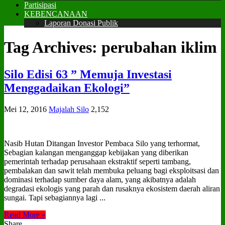
Partisipasi
KEBENCANAAN
Laporan Donasi Publik
Tag Archives:
perubahan iklim
Silo Edisi 63 ” Memuja Investasi
Menggadaikan Ekologi”
Mei 12, 2016
Majalah Silo
2,152
Nasib Hutan Ditangan Investor Pembaca Silo yang terhormat,
Sebagian kalangan menganggap kebijakan yang diberikan
pemerintah terhadap perusahaan ekstraktif seperti tambang,
pembalakan dan sawit telah membuka peluang bagi eksploitsasi dan
dominasi terhadap sumber daya alam, yang akibatnya adalah
degradasi ekologis yang parah dan rusaknya ekosistem daerah aliran
sungai. Tapi sebagiannya lagi ...
Read More »
Share