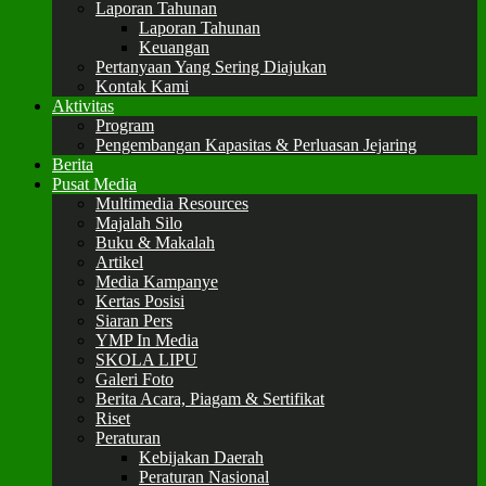
Laporan Tahunan
Laporan Tahunan
Keuangan
Pertanyaan Yang Sering Diajukan
Kontak Kami
Aktivitas
Program
Pengembangan Kapasitas & Perluasan Jejaring
Berita
Pusat Media
Multimedia Resources
Majalah Silo
Buku & Makalah
Artikel
Media Kampanye
Kertas Posisi
Siaran Pers
YMP In Media
SKOLA LIPU
Galeri Foto
Berita Acara, Piagam & Sertifikat
Riset
Peraturan
Kebijakan Daerah
Peraturan Nasional