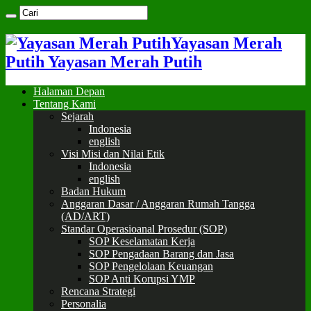
Yayasan Merah
Putih Yayasan Merah Putih
Halaman Depan
Tentang Kami
Sejarah
Indonesia
english
Visi Misi dan Nilai Etik
Indonesia
english
Badan Hukum
Anggaran Dasar / Anggaran Rumah Tangga
(AD/ART)
Standar Operasioanal Prosedur (SOP)
SOP Keselamatan Kerja
SOP Pengadaan Barang dan Jasa
SOP Pengelolaan Keuangan
SOP Anti Korupsi YMP
Rencana Strategi
Personalia