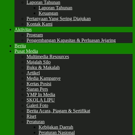
Laporan Tahunan
Laporan Tahunan
Keuangan
Pertanyaan Yang Sering Diajukan
Kontak Kami
Aktivitas
Program
Pengembangan Kapasitas & Perluasan Jejaring
Berita
Pusat Media
Multimedia Resources
Majalah Silo
Buku & Makalah
Artikel
Media Kampanye
Kertas Posisi
Siaran Pers
YMP In Media
SKOLA LIPU
Galeri Foto
Berita Acara, Piagam & Sertifikat
Riset
Peraturan
Kebijakan Daerah
Peraturan Nasional