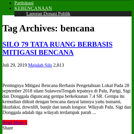
Partisipasi
KEBENCANAAN
Laporan Donasi Publik
Tag Archives:
bencana
SILO 79 TATA RUANG BERBASIS
MITIGASI BENCANA
Juli 29, 2019
Majalah Silo
2,813
Pentingnya Mitigasi Bencana Berbasis Pengetahuan Lokal Pada 28
september 2018 silam SulawesiTengah tepatnya di Palu, Parigi, Sigi
dan Donggala diguncang gempa berkekuatan 7.4 SR. Gempa itu
kemudian diikuti dengan bencana dasyat lainnya yaitu tsunami,
likuifaksi, downlift, banjir dan tanah longsor. Wilayah Palu, Sigi dan
Donggala adalah tiga wilayah terdampak parah ...
Read More »
Share