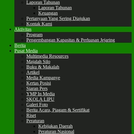
Laporan Tahunan
Laporan Tahunan
Keuangan
Pertanyaan Yang Sering Diajukan
Kontak Kami
Aktivitas
Program
Pengembangan Kapasitas & Perluasan Jejaring
Berita
Pusat Media
Multimedia Resources
Majalah Silo
Buku & Makalah
Artikel
Media Kampanye
Kertas Posisi
Siaran Pers
YMP In Media
SKOLA LIPU
Galeri Foto
Berita Acara, Piagam & Sertifikat
Riset
Peraturan
Kebijakan Daerah
Peraturan Nasional