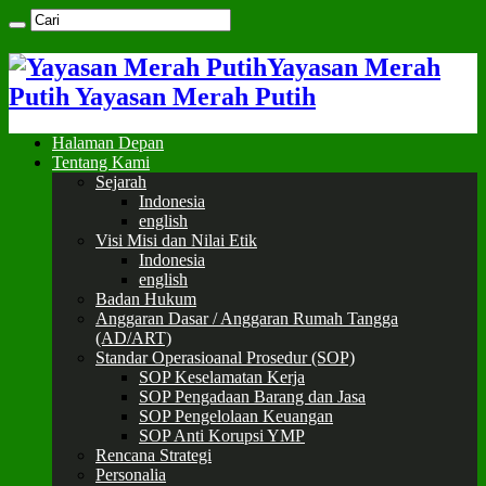
Yayasan Merah
Putih Yayasan Merah Putih
Halaman Depan
Tentang Kami
Sejarah
Indonesia
english
Visi Misi dan Nilai Etik
Indonesia
english
Badan Hukum
Anggaran Dasar / Anggaran Rumah Tangga
(AD/ART)
Standar Operasioanal Prosedur (SOP)
SOP Keselamatan Kerja
SOP Pengadaan Barang dan Jasa
SOP Pengelolaan Keuangan
SOP Anti Korupsi YMP
Rencana Strategi
Personalia