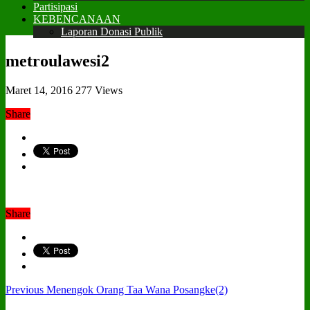
Partisipasi
KEBENCANAAN
Laporan Donasi Publik
metroulawesi2
Maret 14, 2016
277 Views
Share
Share
Previous
Menengok Orang Taa Wana Posangke(2)