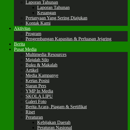
Laporan Tahunan
Laporan Tahunan
Keuangan
Pertanyaan Yang Sering Diajukan
Kontak Kami
Aktivitas
Program
Pengembangan Kapasitas & Perluasan Jejaring
Berita
Pusat Media
Multimedia Resources
Majalah Silo
Buku & Makalah
Artikel
Media Kampanye
Kertas Posisi
Siaran Pers
YMP In Media
SKOLA LIPU
Galeri Foto
Berita Acara, Piagam & Sertifikat
Riset
Peraturan
Kebijakan Daerah
Peraturan Nasional