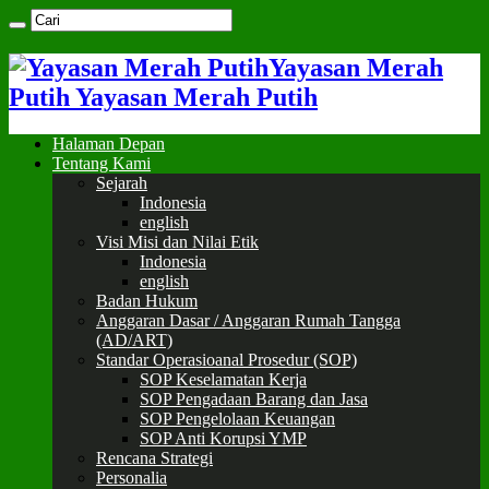
Yayasan Merah
Putih Yayasan Merah Putih
Halaman Depan
Tentang Kami
Sejarah
Indonesia
english
Visi Misi dan Nilai Etik
Indonesia
english
Badan Hukum
Anggaran Dasar / Anggaran Rumah Tangga
(AD/ART)
Standar Operasioanal Prosedur (SOP)
SOP Keselamatan Kerja
SOP Pengadaan Barang dan Jasa
SOP Pengelolaan Keuangan
SOP Anti Korupsi YMP
Rencana Strategi
Personalia