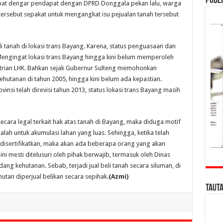
Publi
rapat dengar pendapat dengan DPRD Donggala pekan lalu, warga
tersebut sepakat untuk mengangkat isu pejualan tanah tersebut
li tanah di lokasi trans Bayang. Karena, status penguasaan dan
Mengingat lokasi trans Bayang hingga kini belum memperoleh
trian LHK. Bahkan sejak Gubernur Sulteng memohonkan
hutanan di tahun 2005, hingga kini belum ada kepastian.
insi telah direvisi tahun 2013, status lokasi trans Bayang masih
ecara legal terkait hak atas tanah di Bayang, maka diduga motif
lah untuk akumulasi lahan yang luas. Sehingga, ketika telah
t disertifikatkan, maka akan ada beberapa orang yang akan
ini mesti ditelusuri oleh pihak berwajib, termasuk oleh Dinas
ng kehutanan. Sebab, terjadi jual beli tanah secara siluman, di
tan diperjual belikan secara sepihak.
(Azmi)
Taut