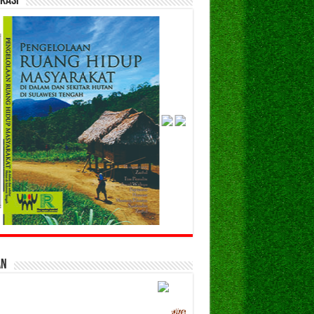
kasi
an