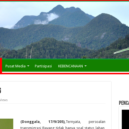
Pusat Media
Partisipasi
KEBENCANAAN
g
Views
Penc
(Donggala, 17/9/205),
Ternyata, persoalan
transmigrasi Bayang tidak hanya soal status lahan,