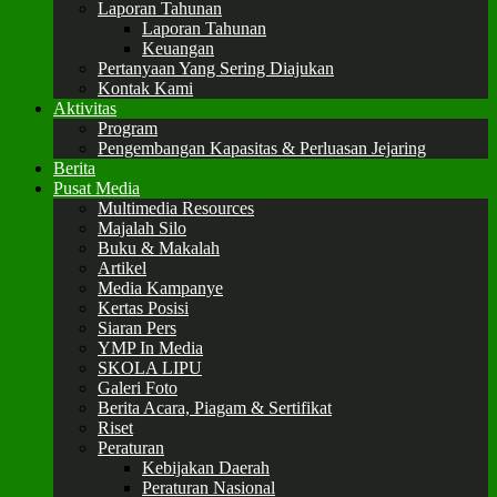
Laporan Tahunan
Laporan Tahunan
Keuangan
Pertanyaan Yang Sering Diajukan
Kontak Kami
Aktivitas
Program
Pengembangan Kapasitas & Perluasan Jejaring
Berita
Pusat Media
Multimedia Resources
Majalah Silo
Buku & Makalah
Artikel
Media Kampanye
Kertas Posisi
Siaran Pers
YMP In Media
SKOLA LIPU
Galeri Foto
Berita Acara, Piagam & Sertifikat
Riset
Peraturan
Kebijakan Daerah
Peraturan Nasional