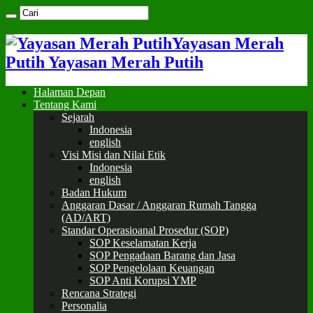
Yayasan Merah
Putih Yayasan Merah Putih
Halaman Depan
Tentang Kami
Sejarah
Indonesia
english
Visi Misi dan Nilai Etik
Indonesia
english
Badan Hukum
Anggaran Dasar / Anggaran Rumah Tangga
(AD/ART)
Standar Operasioanal Prosedur (SOP)
SOP Keselamatan Kerja
SOP Pengadaan Barang dan Jasa
SOP Pengelolaan Keuangan
SOP Anti Korupsi YMP
Rencana Strategi
Personalia