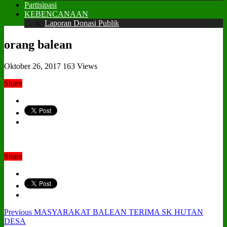
Partisipasi
KEBENCANAAN
Laporan Donasi Publik
orang balean
Oktober 26, 2017
163 Views
Share
Share
Previous
MASYARAKAT BALEAN TERIMA SK HUTAN
DESA