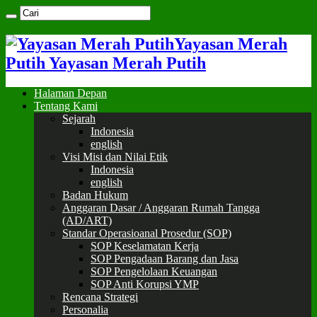
Yayasan Merah
Putih Yayasan Merah Putih
Halaman Depan
Tentang Kami
Sejarah
Indonesia
english
Visi Misi dan Nilai Etik
Indonesia
english
Badan Hukum
Anggaran Dasar / Anggaran Rumah Tangga
(AD/ART)
Standar Operasioanal Prosedur (SOP)
SOP Keselamatan Kerja
SOP Pengadaan Barang dan Jasa
SOP Pengelolaan Keuangan
SOP Anti Korupsi YMP
Rencana Strategi
Personalia