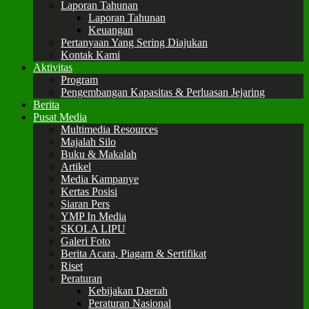
Laporan Tahunan
Laporan Tahunan
Keuangan
Pertanyaan Yang Sering Diajukan
Kontak Kami
Aktivitas
Program
Pengembangan Kapasitas & Perluasan Jejaring
Berita
Pusat Media
Multimedia Resources
Majalah Silo
Buku & Makalah
Artikel
Media Kampanye
Kertas Posisi
Siaran Pers
YMP In Media
SKOLA LIPU
Galeri Foto
Berita Acara, Piagam & Sertifikat
Riset
Peraturan
Kebijakan Daerah
Peraturan Nasional