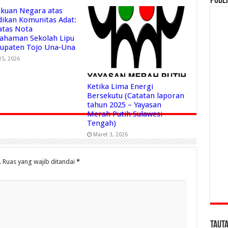
Publi
kuan Negara atas
dikan Komunitas Adat:
 atas Nota
ahaman Sekolah Lipu
bupaten Tojo Una‑Una
15, 2026
Ketika Lima Energi
Bersekutu (Catatan laporan
tahun 2025 – Yayasan
Merah Putih Sulawesi
Tengah)
Maret 3, 2026
.
Ruas yang wajib ditandai
*
Taut