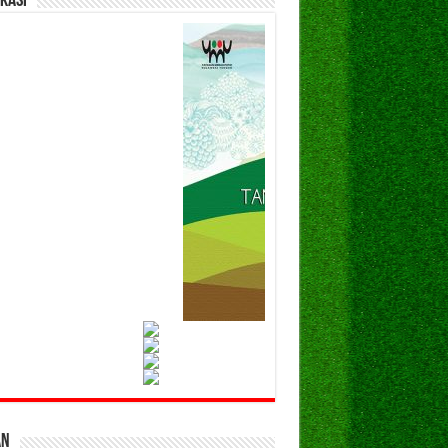
kasi
an