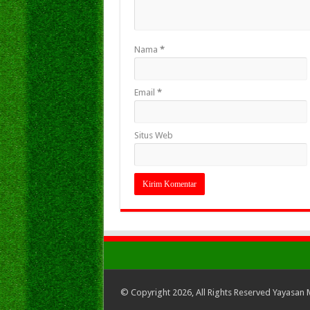
Nama
*
Email
*
Situs Web
© Copyright 2026, All Rights Reserved Yayasan 