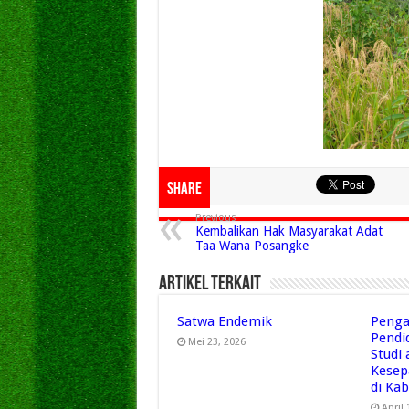
Share
Previous
Kembalikan Hak Masyarakat Adat
Taa Wana Posangke
Artikel Terkait
Satwa Endemik
Penga
Pendi
Mei 23, 2026
Studi
Kesep
di Ka
April 