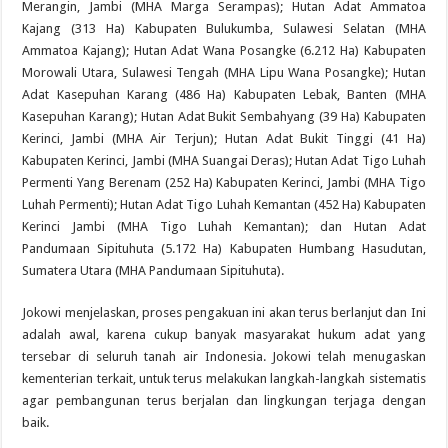
Merangin, Jambi (MHA Marga Serampas); Hutan Adat Ammatoa
Kajang (313 Ha) Kabupaten Bulukumba, Sulawesi Selatan (MHA
Ammatoa Kajang); Hutan Adat Wana Posangke (6.212 Ha) Kabupaten
Morowali Utara, Sulawesi Tengah (MHA Lipu Wana Posangke); Hutan
Adat Kasepuhan Karang (486 Ha) Kabupaten Lebak, Banten (MHA
Kasepuhan Karang); Hutan Adat Bukit Sembahyang (39 Ha) Kabupaten
Kerinci, Jambi (MHA Air Terjun); Hutan Adat Bukit Tinggi (41 Ha)
Kabupaten Kerinci, Jambi (MHA Suangai Deras); Hutan Adat Tigo Luhah
Permenti Yang Berenam (252 Ha) Kabupaten Kerinci, Jambi (MHA Tigo
Luhah Permenti); Hutan Adat Tigo Luhah Kemantan (452 Ha) Kabupaten
Kerinci Jambi (MHA Tigo Luhah Kemantan); dan Hutan Adat
Pandumaan Sipituhuta (5.172 Ha) Kabupaten Humbang Hasudutan,
Sumatera Utara (MHA Pandumaan Sipituhuta).
Jokowi menjelaskan, proses pengakuan ini akan terus berlanjut dan Ini
adalah awal, karena cukup banyak masyarakat hukum adat yang
tersebar di seluruh tanah air Indonesia. Jokowi telah menugaskan
kementerian terkait, untuk terus melakukan langkah-langkah sistematis
agar pembangunan terus berjalan dan lingkungan terjaga dengan
baik.