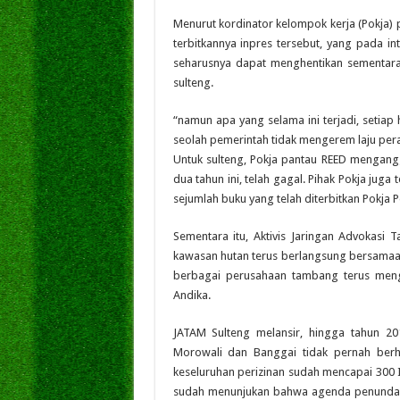
Menurut kordinator kelompok kerja (Pokja) p
terbitkannya inpres tersebut, yang pada in
seharusnya dapat menghentikan sementara
sulteng.
“namun apa yang selama ini terjadi, setiap
seolah pemerintah tidak mengerem laju pera
Untuk sulteng, Pokja pantau REED mengang
dua tahun ini, telah gagal. Pihak Pokja juga 
sejumlah buku yang telah diterbitkan Pokja 
Sementara itu, Aktivis Jaringan Advokasi 
kawasan hutan terus berlangsung bersamaan
berbagai perusahaan tambang terus men
Andika.
JATAM Sulteng melansir, hingga tahun 20
Morowali dan Banggai tidak pernah berhe
keseluruhan perizinan sudah mencapai 300 Iz
sudah menunjukan bahwa agenda penundaan 