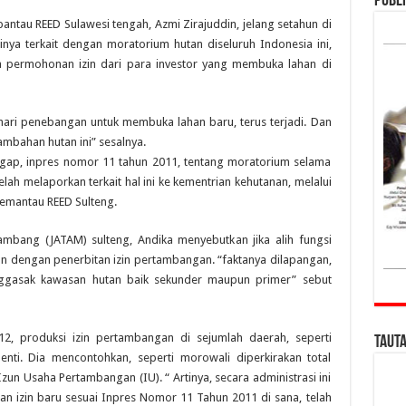
Publi
antau REED Sulawesi tengah, Azmi Zirajuddin, jelang setahun di
tinya terkait dengan moratorium hutan diseluruh Indonesia ini,
 permohonan izin dari para investor yang membuka lahan di
 hari penebangan untuk membuka lahan baru, terus terjadi. Dan
mbahan hutan ini” sesalnya.
gap, inpres nomor 11 tahun 2011, tentang moratorium selama
telah melaporkan terkait hal ini ke kementrian kehutanan, melalui
Pemantau REED Sulteng.
Tambang (JATAM) sulteng, Andika menyebutkan jika alih fungsi
 dengan penerbitan izin pertambangan. “faktanya dilapangan,
ggasak kawasan hutan baik sekunder maupun primer” sebut
12, produksi izin pertambangan di sejumlah daerah, seperti
Taut
nti. Dia mencontohkan, seperti morowali diperkirakan total
un Usaha Pertambangan (IU). “ Artinya, secara administrasi ini
izin baru sesuai Inpres Nomor 11 Tahun 2011 di sana, telah