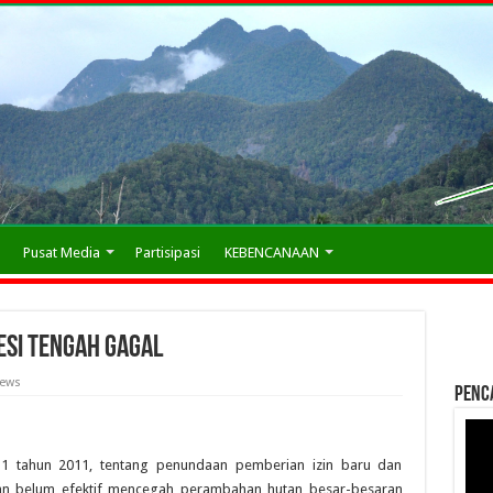
Pusat Media
Partisipasi
KEBENCANAAN
esi Tengah Gagal
iews
Penc
 11 tahun 2011, tentang penundaan pemberian izin baru dan
kan belum efektif mencegah perambahan hutan besar-besaran