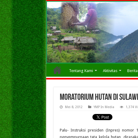
Tentang Kami
Aktivitas
Berita
Moratorium Hutan di Sulaw
Mei 8, 2012
YMP In Media
1,374 V
Palu- Instruksi presiden (Inpres) nomor
penyempurnaan tata kelola hutan, dirasa