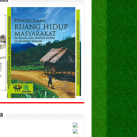
kasi
an