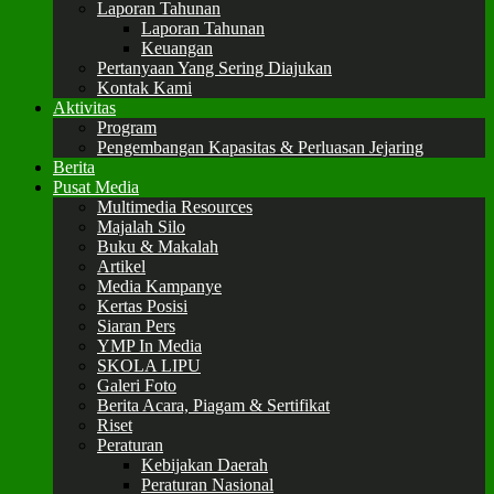
Laporan Tahunan
Laporan Tahunan
Keuangan
Pertanyaan Yang Sering Diajukan
Kontak Kami
Aktivitas
Program
Pengembangan Kapasitas & Perluasan Jejaring
Berita
Pusat Media
Multimedia Resources
Majalah Silo
Buku & Makalah
Artikel
Media Kampanye
Kertas Posisi
Siaran Pers
YMP In Media
SKOLA LIPU
Galeri Foto
Berita Acara, Piagam & Sertifikat
Riset
Peraturan
Kebijakan Daerah
Peraturan Nasional