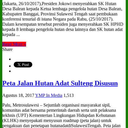
(Jakarta, 26/10/2017),Presiden Jokowi menyerahkan SK Hutan
Desa Balean kepada Ketua lembaga pengelola hutan Desa Balean,
Kabupaten Banggai, Provinsi Sulawesi Tengah saat pembukaan
konferensi tenurial di istana Negara pada Rabu, (25/10/2017).
Dalam kesempatan tersebut presiden juga menyerahkan SK HPHD
kepada 8 lembaga pengelola hutan desa lainnya dan SK hutan adat
kepada ...
Read More »
Share
Peta Jalan Hutan Adat Sulteng Disusun
Agustus 18, 2017
YMP In Media
1,513
Palu, Metrosulawesi – Sejumlah organisasi masyarakat sipil,
komunitas adat bersama pemerintah daerah serta unit pelaksana
tekhnis (UPT) Kementerian Lingkungan Hidupdan Kehutanan
(KLHK) menyepakati menyusun roadmap (peta jalan) untuk
pengakuan dan penetapan hutanadatdiSulawesiTengah. Peta jalan