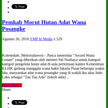
Pemkab Morut Hutan Adat Wana
Posangke
Agustus 26, 2016
YMP In Media
1,529
Kolenedale, Metrosulawesi – Pasca menerima “Award Wana
Lestari” yang diberikan oleh menteri Siti Nurbaya untuk kategori
kategori pengelola hutan adat di aula pertemuan kantor Kementrian
KLHK gedung manggala wana bakti Jakarta Pusat beberapa waktu
lalu, masyarakat adat wana posangke yang di wakili iku alias Indo
Laku sebagai “Tau Tua Ada” (tokoh adat) ...
Read More »
Share