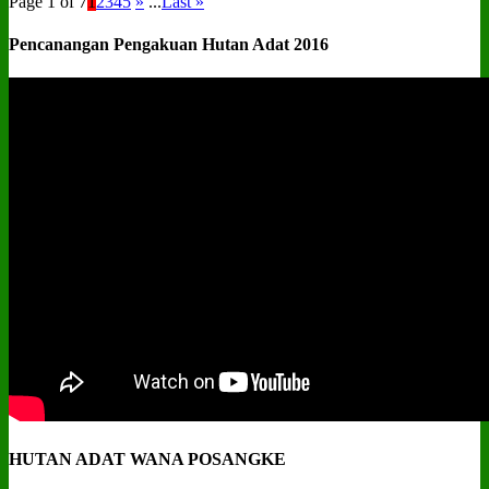
Page 1 of 7
1
2
3
4
5
»
...
Last »
Pencanangan Pengakuan Hutan Adat 2016
HUTAN ADAT WANA POSANGKE