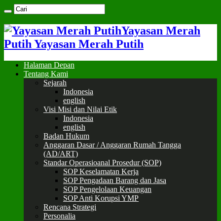
Yayasan Merah
Putih Yayasan Merah Putih
Halaman Depan
Tentang Kami
Sejarah
Indonesia
english
Visi Misi dan Nilai Etik
Indonesia
english
Badan Hukum
Anggaran Dasar / Anggaran Rumah Tangga
(AD/ART)
Standar Operasioanal Prosedur (SOP)
SOP Keselamatan Kerja
SOP Pengadaan Barang dan Jasa
SOP Pengelolaan Keuangan
SOP Anti Korupsi YMP
Rencana Strategi
Personalia