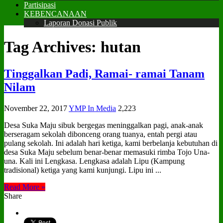
Partisipasi
KEBENCANAAN
Laporan Donasi Publik
Tag Archives:
hutan
Tinggalkan Padi, Ramai- ramai Tanam
Nilam
November 22, 2017
YMP In Media
2,223
Desa Suka Maju sibuk bergegas meninggalkan pagi, anak-anak
berseragam sekolah dibonceng orang tuanya, entah pergi atau
pulang sekolah. Ini adalah hari ketiga, kami berbelanja kebutuhan di
desa Suka Maju sebelum benar-benar memasuki rimba Tojo Una-
una. Kali ini Lengkasa. Lengkasa adalah Lipu (Kampung
tradisional) ketiga yang kami kunjungi. Lipu ini ...
Read More »
Share