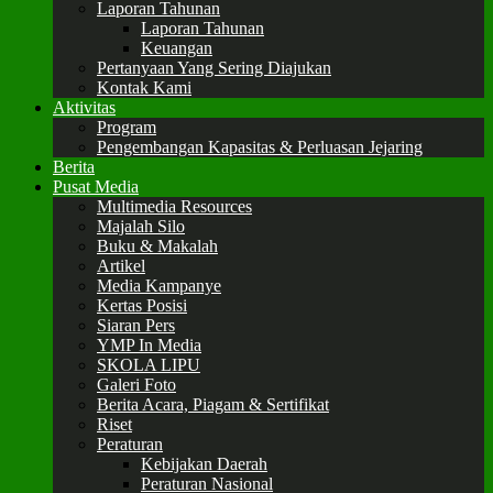
Laporan Tahunan
Laporan Tahunan
Keuangan
Pertanyaan Yang Sering Diajukan
Kontak Kami
Aktivitas
Program
Pengembangan Kapasitas & Perluasan Jejaring
Berita
Pusat Media
Multimedia Resources
Majalah Silo
Buku & Makalah
Artikel
Media Kampanye
Kertas Posisi
Siaran Pers
YMP In Media
SKOLA LIPU
Galeri Foto
Berita Acara, Piagam & Sertifikat
Riset
Peraturan
Kebijakan Daerah
Peraturan Nasional