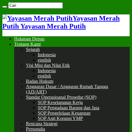
Yayasan Merah
Putih Yayasan Merah Putih
Halaman Depan
Tentang Kami
Sejarah
Indonesia
english
Visi Misi dan Nilai Etik
Indonesia
english
Badan Hukum
Anggaran Dasar / Anggaran Rumah Tangga
(AD/ART)
Standar Operasioanal Prosedur (SOP)
SOP Keselamatan Kerja
SOP Pengadaan Barang dan Jasa
SOP Pengelolaan Keuangan
SOP Anti Korupsi YMP
Rencana Strategi
Personalia