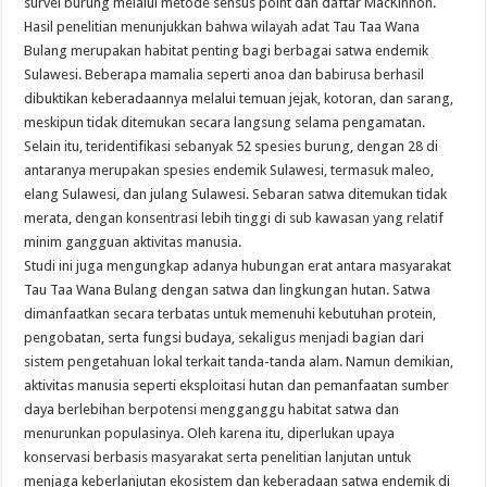
survei burung melalui metode sensus point dan daftar MacKinnon.
Hasil penelitian menunjukkan bahwa wilayah adat Tau Taa Wana
Bulang merupakan habitat penting bagi berbagai satwa endemik
Sulawesi. Beberapa mamalia seperti anoa dan babirusa berhasil
dibuktikan keberadaannya melalui temuan jejak, kotoran, dan sarang,
meskipun tidak ditemukan secara langsung selama pengamatan.
Selain itu, teridentifikasi sebanyak 52 spesies burung, dengan 28 di
antaranya merupakan spesies endemik Sulawesi, termasuk maleo,
elang Sulawesi, dan julang Sulawesi. Sebaran satwa ditemukan tidak
merata, dengan konsentrasi lebih tinggi di sub kawasan yang relatif
minim gangguan aktivitas manusia.
Studi ini juga mengungkap adanya hubungan erat antara masyarakat
Tau Taa Wana Bulang dengan satwa dan lingkungan hutan. Satwa
dimanfaatkan secara terbatas untuk memenuhi kebutuhan protein,
pengobatan, serta fungsi budaya, sekaligus menjadi bagian dari
sistem pengetahuan lokal terkait tanda-tanda alam. Namun demikian,
aktivitas manusia seperti eksploitasi hutan dan pemanfaatan sumber
daya berlebihan berpotensi mengganggu habitat satwa dan
menurunkan populasinya. Oleh karena itu, diperlukan upaya
konservasi berbasis masyarakat serta penelitian lanjutan untuk
menjaga keberlanjutan ekosistem dan keberadaan satwa endemik di