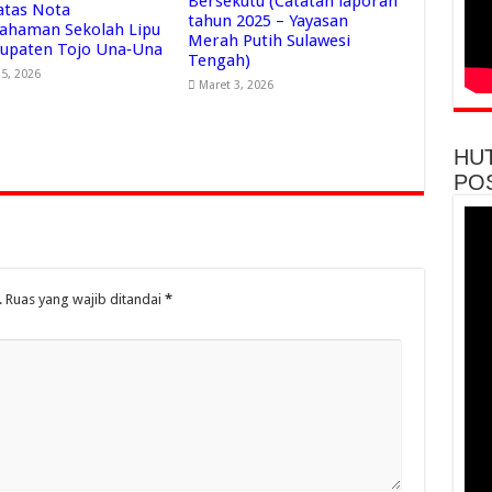
Bersekutu (Catatan laporan
 atas Nota
tahun 2025 – Yayasan
ahaman Sekolah Lipu
Merah Putih Sulawesi
bupaten Tojo Una‑Una
Tengah)
15, 2026
Maret 3, 2026
HU
PO
.
Ruas yang wajib ditandai
*