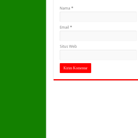
Nama
*
Email
*
Situs Web