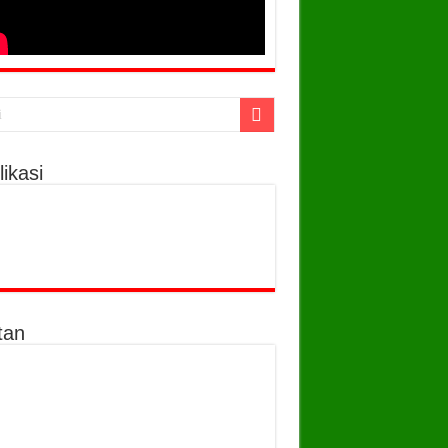
ikasi
tan