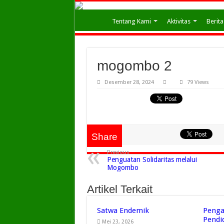
Tentang Kami
Aktivitas
Berita
mogombo 2
Desember 28, 2024
79 Views
Share
Previous
Penguatan Solidaritas melalui
Mogombo
Artikel Terkait
Satwa Endemik
Penga
Pendi
Mei 23, 2026