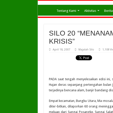
Tentang Kami
Aktivitas
Berita
SILO 20 “MENANA
KRISIS”
April 18, 2007
Majalah Silo
1,108 V
PADA saat tengah menyelesaikan edisi ini,
Hujan deras sepanjang pertengahan bulan 
terjadinya bencana alam, banjir bandang dis
Empat kecamatan, Bungku Utara, Ma-mosalato,
diter-bitkan, dilaporkan 60 orang meningga
meluap dari Sungai Posangke, Sungai Sala