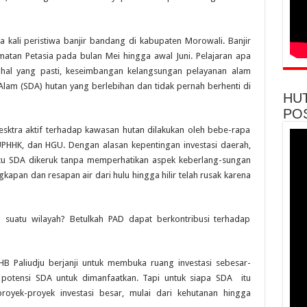
a kali peristiwa banjir bandang di kabupaten Morowali. Banjir
amatan Petasia pada bulan Mei hingga awal Juni. Pelajaran apa
tu hal yang pasti, keseimbangan kelangsungan pelayanan alam
Alam (SDA) hutan yang berlebihan dan tidak pernah berhenti di
HU
PO
 esktra aktif terhadap kawasan hutan dilakukan oleh bebe-rapa
PHHK, dan HGU. Dengan alasan kepentingan investasi daerah,
ktu SDA dikeruk tanpa memperhatikan aspek keberlang-sungan
gkapan dan resapan air dari hulu hingga hilir telah rusak karena
D suatu wilayah? Betulkah PAD dapat berkontribusi terhadap
 HB Paliudju berjanji untuk membuka ruang investasi sebesar-
a potensi SDA untuk dimanfaatkan. Tapi untuk siapa SDA itu
proyek-proyek investasi besar, mulai dari kehutanan hingga