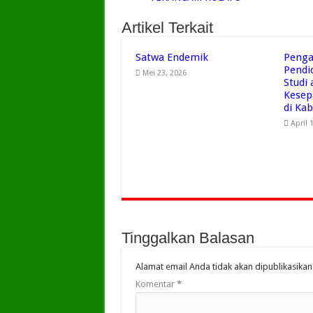
Artikel Terkait
Satwa Endemik
Penga
Pendi
Mei 23, 2026
Studi
Kesep
di Ka
April 
Tinggalkan Balasan
Alamat email Anda tidak akan dipublikasikan
Komentar
*