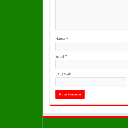
Nama
*
Email
*
Situs Web