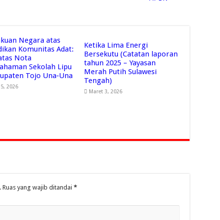
kuan Negara atas
Ketika Lima Energi
dikan Komunitas Adat:
Bersekutu (Catatan laporan
 atas Nota
tahun 2025 – Yayasan
ahaman Sekolah Lipu
Merah Putih Sulawesi
bupaten Tojo Una‑Una
Tengah)
15, 2026
Maret 3, 2026
.
Ruas yang wajib ditandai
*