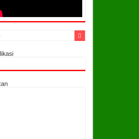
ikasi
tan