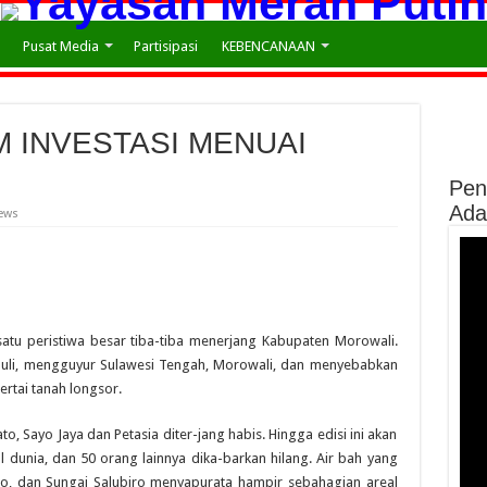
Pusat Media
Partisipasi
KEBENCANAAN
M INVESTASI MENUAI
Pen
Ada
iews
 satu peristiwa besar tiba-tiba menerjang Kabupaten Morowali.
Juli, mengguyur Sulawesi Tengah, Morowali, dan menyebabkan
ertai tanah longsor.
 Sayo Jaya dan Petasia diter-jang habis. Hingga edisi ini akan
l dunia, dan 50 orang lainnya dika-barkan hilang. Air bah yang
to, dan Sungai Salubiro menyapurata hampir sebahagian areal