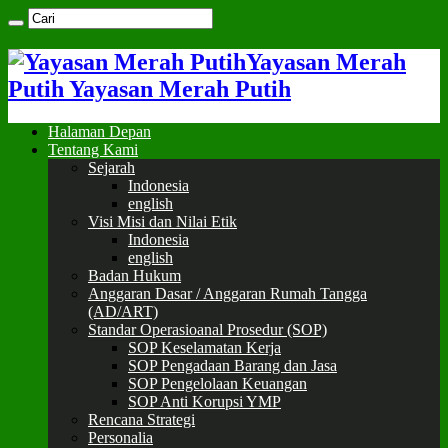
Yayasan Merah
Putih Yayasan Merah Putih
Halaman Depan
Tentang Kami
Sejarah
Indonesia
english
Visi Misi dan Nilai Etik
Indonesia
english
Badan Hukum
Anggaran Dasar / Anggaran Rumah Tangga
(AD/ART)
Standar Operasioanal Prosedur (SOP)
SOP Keselamatan Kerja
SOP Pengadaan Barang dan Jasa
SOP Pengelolaan Keuangan
SOP Anti Korupsi YMP
Rencana Strategi
Personalia