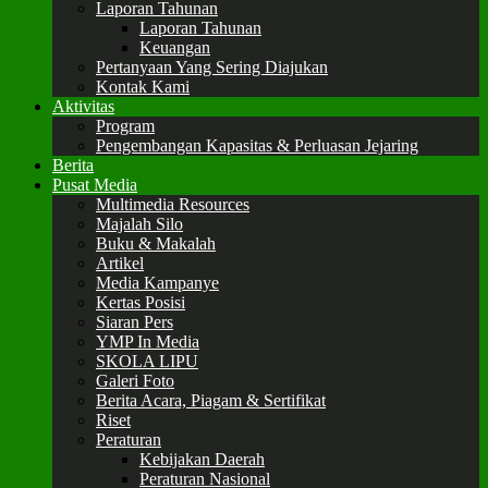
Laporan Tahunan
Laporan Tahunan
Keuangan
Pertanyaan Yang Sering Diajukan
Kontak Kami
Aktivitas
Program
Pengembangan Kapasitas & Perluasan Jejaring
Berita
Pusat Media
Multimedia Resources
Majalah Silo
Buku & Makalah
Artikel
Media Kampanye
Kertas Posisi
Siaran Pers
YMP In Media
SKOLA LIPU
Galeri Foto
Berita Acara, Piagam & Sertifikat
Riset
Peraturan
Kebijakan Daerah
Peraturan Nasional