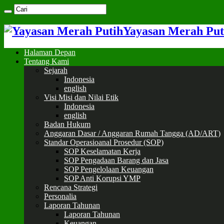
Yayasan Merah Put
Halaman Depan
Tentang Kami
Sejarah
Indonesia
english
Visi Misi dan Nilai Etik
Indonesia
english
Badan Hukum
Anggaran Dasar / Anggaran Rumah Tangga (AD/ART)
Standar Operasioanal Prosedur (SOP)
SOP Keselamatan Kerja
SOP Pengadaan Barang dan Jasa
SOP Pengelolaan Keuangan
SOP Anti Korupsi YMP
Rencana Strategi
Personalia
Laporan Tahunan
Laporan Tahunan
Keuangan