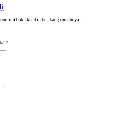
li
nuruni bukit kecil di belakang rumahnya. ...
dai
*