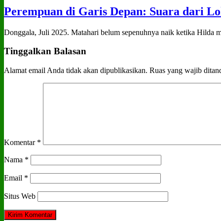
Perempuan di Garis Depan: Suara dari Lo
Donggala, Juli 2025. Matahari belum sepenuhnya naik ketika Hilda me
Tinggalkan Balasan
Alamat email Anda tidak akan dipublikasikan.
Ruas yang wajib ditan
Komentar
*
Nama
*
Email
*
Situs Web