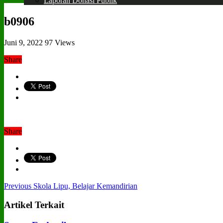
Laporan Donasi Publik
b0906
Juni 9, 2022
97 Views
Share
Share
Previous
Skola Lipu, Belajar Kemandirian
Artikel Terkait