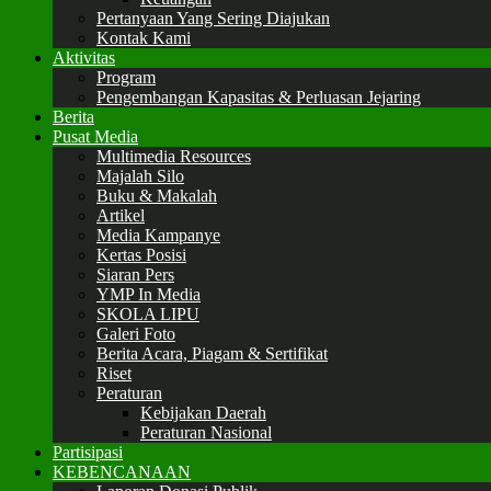
Pertanyaan Yang Sering Diajukan
Kontak Kami
Aktivitas
Program
Pengembangan Kapasitas & Perluasan Jejaring
Berita
Pusat Media
Multimedia Resources
Majalah Silo
Buku & Makalah
Artikel
Media Kampanye
Kertas Posisi
Siaran Pers
YMP In Media
SKOLA LIPU
Galeri Foto
Berita Acara, Piagam & Sertifikat
Riset
Peraturan
Kebijakan Daerah
Peraturan Nasional
Partisipasi
KEBENCANAAN