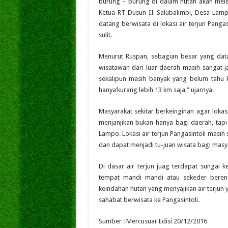
burung – burung di dalam hutan akan mele
Ketua RT Dusun II Salubalimbi, Desa Lam
datang berwisata di lokasi air terjun Pangas
sulit.
Menurut Ruspan, sebagian besar yang datan
wisatawan dari luar daerah masih sangat j
sekalipun masih banyak yang belum tahu k
hanya’kurang lebih 13 km saja,” ujarnya.
Masyarakat sekitar berkeinginan agar lokasi
menjanjikan bukan hanya bagi daerah, tap
Lampo. Lokasi air terjun Pangasintoli masi
dan dapat menjadi tu-juan wisata bagi masy
Di dasar air terjun juag terdapat sungai 
tempat mandi mandi atau sekeder beren
keindahan hutan yang menyajikan air terjun 
sahabat berwisata ke Pangasintoli.
Sumber : Mercusuar Edisi 20/12/2016