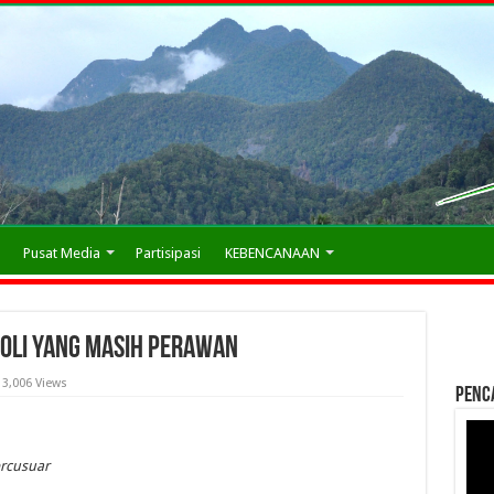
Pusat Media
Partisipasi
KEBENCANAAN
toli yang Masih Perawan
3,006 Views
Penc
ercusuar