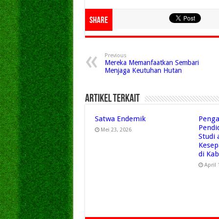
Share
Previous
Mereka Memanfaatkan Sembari
Menjaga Keutuhan Hutan
Artikel Terkait
Satwa Endemik
Penga
Pendi
Mei 23, 2026
Studi
Kesep
di Ka
April 