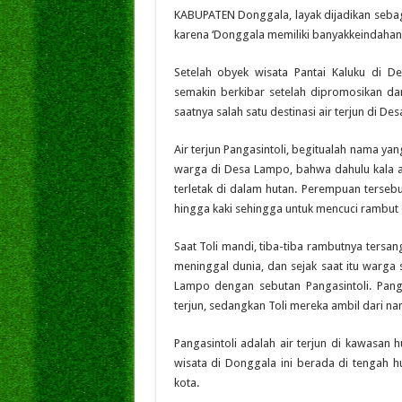
KABUPATEN Donggala, layak dijadikan sebagai
karena ‘Donggala memiliki banyakkeindaha
Setelah obyek wisata Pantai Kaluku di 
semakin berkibar setelah dipromosikan da
saatnya salah satu destinasi air terjun di D
Air terjun Pangasintoli, begitualah nama ya
warga di Desa Lampo, bahwa dahulu kala a
terletak di dalam hutan. Perempuan terseb
hingga kaki sehingga untuk mencuci rambut 
Saat Toli mandi, tiba-tiba rambutnya tersang
meninggal dunia, dan sejak saat itu warga
Lampo dengan sebutan Pangasintoli. Pang
terjun, sedangkan Toli mereka ambil dari na
Pangasintoli adalah air terjun di kawasan
wisata di Donggala ini berada di tengah hu
kota.