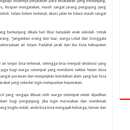
ngkapi indahnya perjalanan para wisatawan yang berkunjung.
po, Ruspan mengatakan, masih sangat jarang pengujung yang
intoli. Selain belum terkenal, akses jalan ke lokasi masih sangat
g berkunjung dikala hari libur hanyalah anak sekolah. Untuk
arang. “Jangankan orang dari luar, warga Lokal dari Donggala
eberadaan air terjun. Padahal jarak dari ibu Kota Kabupaten
 air terjun bisa terkenal, sehingga bisa menjadi destinasi yang
i juga bagi warga setempat yang mendiami sekitar hutan desa
h sangat perawan dan menjanjikan keindahan alam yang luar bisa
arakat yang sekedar ingin melepaskan kepenatan.
kecil yang sengaja dibuat oleh warga setempat untuk dijadikan
dam bagi pengunjung. Jika ingin merasakan dan menikmati
yang begitu indah, anda bisa bisa mengajak keluarga, teman dan