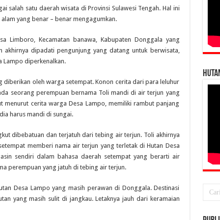
 salah satu daerah wisata di Provinsi Sulawesi Tengah. Hal ini
n alam yang benar – benar mengagumkan.
Desa Limboro, Kecamatan banawa, Kabupaten Donggala yang
n akhirnya dipadati pengunjung yang datang untuk berwisata,
esa Lampo diperkenalkan.
HUTA
ng diberikan oleh warga setempat. Konon cerita dari para leluhur
da seorang perempuan bernama Toli mandi di air terjun yang
ut menurut cerita warga Desa Lampo, memiliki rambut panjang
dia harus mandi di sungai.
kut dibebatuan dan terjatuh dari tebing air terjun. Toli akhirnya
 setempat memberi nama air terjun yang terletak di Hutan Desa
asin sendiri dalam bahasa daerah setempat yang berarti air
ma perempuan yang jatuh di tebing air terjun.
 hutan Desa Lampo yang masih perawan di Donggala. Destinasi
tan yang masih sulit di jangkau. Letaknya jauh dari keramaian