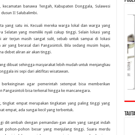
Publi
po, kecamatan banawa Tengah, Kabupaten Donggala, Sulawesi
 dusun II Salubalimbi.
ta yang satu ini. Kecuali mereka warga lokal dan warga yang
 Selatan yang memiliki nyali cukup tinggi. Selain lokasi yang
i air terjun masih sangat sulit, sebab untuk sampai di lokasi
 air yang berasal dari Pangasintoli. Bila sedang musim hujan,
 debet aliran air akan tinggi.
e yang dibuat sehingga masyarakat lebih mudah untuk menjangkau
onggala ini sepi dari aktifitas wisatawan.
berkeinginan agar pemerintah setempat bisa memberikan
jun Pangasintoli bisa terkenal hingga ke mancanegara.
kat, tingkat empat merupakan tingkatan yang paling tinggi yang
kat empat, ada sungai kecil yang terbentuk.
Taut
m lagi dit-ambah dengan pemandan-gan alam yang sangat indah
apat pohon-pohon besar yang menjulang tinggi. Suara merdu