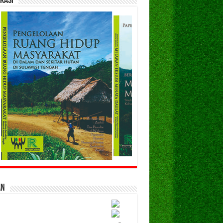
kasi
an