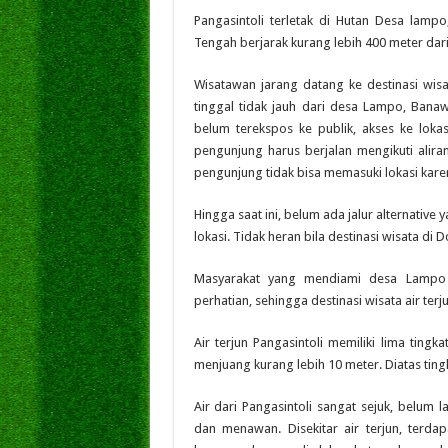
Pangasintoli terletak di Hutan Desa lam
Tengah berjarak kurang lebih 400 meter dari
Wisatawan jarang datang ke destinasi wisa
tinggal tidak jauh dari desa Lampo, Banawa
belum terekspos ke publik, akses ke lokas
pengunjung harus berjalan mengikuti aliran
pengunjung tidak bisa memasuki lokasi karena
Hingga saat ini, belum ada jalur alternativ
lokasi. Tidak heran bila destinasi wisata di D
Masyarakat yang mendiami desa Lampo 
perhatian, sehingga destinasi wisata air ter
Air terjun Pangasintoli memiliki lima ting
menjuang kurang lebih 10 meter. Diatas ting
Air dari Pangasintoli sangat sejuk, belu
dan menawan. Disekitar air terjun, terd