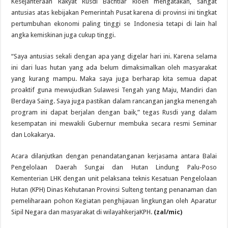
Kesejahteraan Rakyat Rusdi Bachtiar Rioeh mengatakan, sangat
antusias atas kebijakan Pemerintah Pusat karena di provinsi ini tingkat
pertumbuhan ekonomi paling tinggi se Indonesia tetapi di lain hal
angka kemiskinan juga cukup tinggi.
“Saya antusias sekali dengan apa yang digelar hari ini. Karena selama
ini dari luas hutan yang ada belum dimaksimalkan oleh masyarakat
yang kurang mampu. Maka saya juga berharap kita semua dapat
proaktif guna mewujudkan Sulawesi Tengah yang Maju, Mandiri dan
Berdaya Saing. Saya juga pastikan dalam rancangan jangka menengah
program ini dapat berjalan dengan baik,” tegas Rusdi yang dalam
kesempatan ini mewakili Gubernur membuka secara resmi Seminar
dan Lokakarya.
Acara dilanjutkan dengan penandatanganan kerjasama antara Balai
Pengelolaan Daerah Sungai dan Hutan Lindung Palu-Poso
Kementerian LHK dengan unit pelaksana teknis Kesatuan Pengelolaan
Hutan (KPH) Dinas Kehutanan Provinsi Sulteng tentang penanaman dan
pemeliharaan pohon Kegiatan penghijauan lingkungan oleh Aparatur
Sipil Negara dan masyarakat di wilayahkerjaKPH.
(zal/mic)