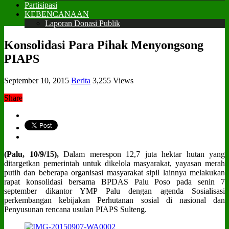
Partisipasi
KEBENCANAAN
Laporan Donasi Publik
Konsolidasi Para Pihak Menyongsong
PIAPS
September 10, 2015
Berita
3,255 Views
Share
(Palu, 10/9/15),
Dalam merespon 12,7 juta hektar hutan yang
ditargetkan pemerintah untuk dikelola masyarakat, yayasan merah
putih dan beberapa organisasi masyarakat sipil lainnya melakukan
rapat konsolidasi bersama BPDAS Palu Poso pada senin 7
september dikantor YMP Palu dengan agenda Sosialisasi
perkembangan kebijakan Perhutanan sosial di nasional dan
Penyusunan rencana usulan PIAPS Sulteng.