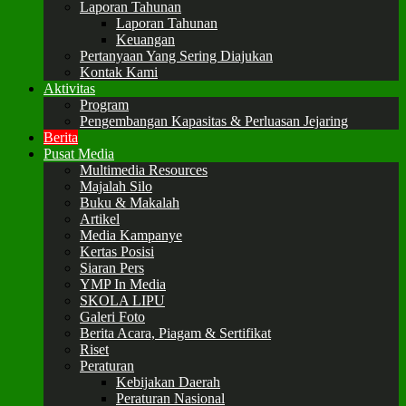
Laporan Tahunan
Laporan Tahunan
Keuangan
Pertanyaan Yang Sering Diajukan
Kontak Kami
Aktivitas
Program
Pengembangan Kapasitas & Perluasan Jejaring
Berita
Pusat Media
Multimedia Resources
Majalah Silo
Buku & Makalah
Artikel
Media Kampanye
Kertas Posisi
Siaran Pers
YMP In Media
SKOLA LIPU
Galeri Foto
Berita Acara, Piagam & Sertifikat
Riset
Peraturan
Kebijakan Daerah
Peraturan Nasional