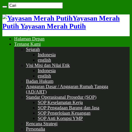
Yayasan Merah
Putih Yayasan Merah Putih
Halaman Depan
Tentang Kami
Sejarah
Indonesia
english
Visi Misi dan Nilai Etik
Indonesia
english
Badan Hukum
Anggaran Dasar / Anggaran Rumah Tangga
(AD/ART)
Standar Operasioanal Prosedur (SOP)
SOP Keselamatan Kerja
SOP Pengadaan Barang dan Jasa
SOP Pengelolaan Keuangan
SOP Anti Korupsi YMP
Rencana Strategi
Personalia