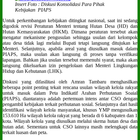
Insert Foto : Diskusi Konsolidasi Para Pihak
Kebijakan PIAPS
Untuk perkembangan kebijakan ditingkat nasional, saat ini sedang
digodok revisi Peraturan Menteri tentang Hutan Desa (HD) dan
Hutan Kemasyarakatan (HKM). Dimana peraturan tersebut akan
mengatur mekanisme pengusulan sehingga usulan dari kelompok
atau desa tidak lagi melalui Bupati tetapi langsung ditujukan ke
Menteri. Selanjutnya, apabila areal yang diusulkan masuk dalam
PIAPS, maka usulan akan langsung di proses tanpa verifikasi
lapangan. Bahkan jika usulan tersebut memenuhi syarat, maka akan
langsung dikeluarkan izin pengelolaan dari Menteri Lingkungan
Hidup dan Kehutanan (LHK).
Diskusi yang difasilitasi oleh Amran Tambaru menghasilkan
beberapa point penting tekait rencana usulan wilayah kelola rakyat
untuk masuk dalam Peta Indikatif Arahan Perhutanan Soaial
(PIAPS), diantaranya adalah pertemuan intens antar CSO dengan
pengambil kebijakan terkait perhutanan sosial. Selanjutnya dari hasil
identifikasi wilayah kelola masyarakat, khusus YMP mengusulkan
153.610 Ha wilayah kelola rakyat yang berada di 6 kabupaten dan 1
kota. Wilayah kelola yang diusulkan melalui skema hutan desa dan
hutan adat. Sementara untuk CSO lainnya masih melengkapi data
terkait luasan dan peta.