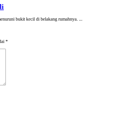
li
nuruni bukit kecil di belakang rumahnya. ...
dai
*