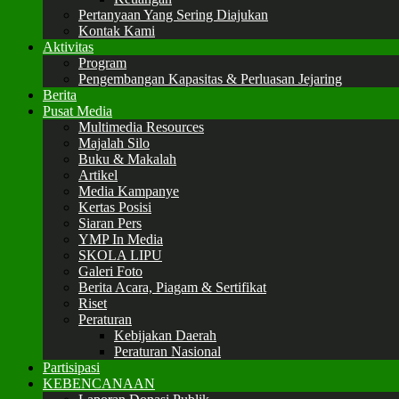
Pertanyaan Yang Sering Diajukan
Kontak Kami
Aktivitas
Program
Pengembangan Kapasitas & Perluasan Jejaring
Berita
Pusat Media
Multimedia Resources
Majalah Silo
Buku & Makalah
Artikel
Media Kampanye
Kertas Posisi
Siaran Pers
YMP In Media
SKOLA LIPU
Galeri Foto
Berita Acara, Piagam & Sertifikat
Riset
Peraturan
Kebijakan Daerah
Peraturan Nasional
Partisipasi
KEBENCANAAN