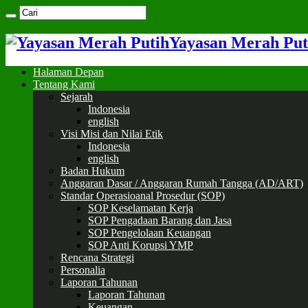
Yayasan Merah Put
Halaman Depan
Tentang Kami
Sejarah
Indonesia
english
Visi Misi dan Nilai Etik
Indonesia
english
Badan Hukum
Anggaran Dasar / Anggaran Rumah Tangga (AD/ART)
Standar Operasioanal Prosedur (SOP)
SOP Keselamatan Kerja
SOP Pengadaan Barang dan Jasa
SOP Pengelolaan Keuangan
SOP Anti Korupsi YMP
Rencana Strategi
Personalia
Laporan Tahunan
Laporan Tahunan
Keuangan