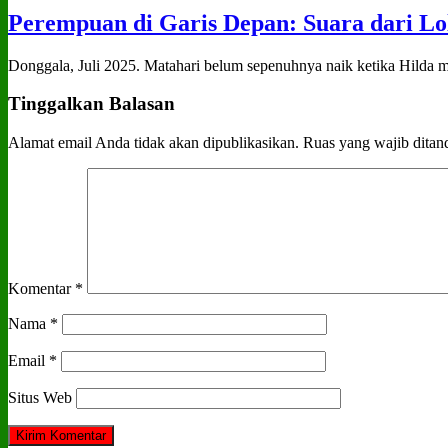
Perempuan di Garis Depan: Suara dari Lo
Donggala, Juli 2025. Matahari belum sepenuhnya naik ketika Hilda me
Tinggalkan Balasan
Alamat email Anda tidak akan dipublikasikan.
Ruas yang wajib ditan
Komentar
*
Nama
*
Email
*
Situs Web