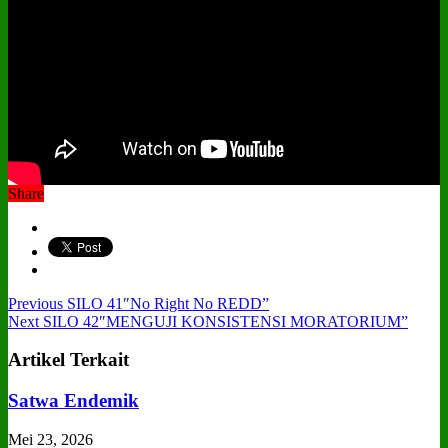
Share
Previous
SILO 41″No Right No REDD”
Next
SILO 42″MENGUJI KONSISTENSI MORATORIUM”
Artikel Terkait
Satwa Endemik
Mei 23, 2026