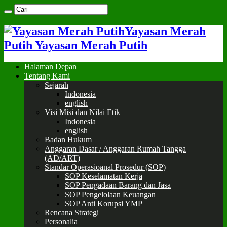
Yayasan Merah
Putih Yayasan Merah Putih
Halaman Depan
Tentang Kami
Sejarah
Indonesia
english
Visi Misi dan Nilai Etik
Indonesia
english
Badan Hukum
Anggaran Dasar / Anggaran Rumah Tangga
(AD/ART)
Standar Operasioanal Prosedur (SOP)
SOP Keselamatan Kerja
SOP Pengadaan Barang dan Jasa
SOP Pengelolaan Keuangan
SOP Anti Korupsi YMP
Rencana Strategi
Personalia