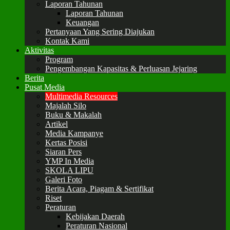
Laporan Tahunan
Laporan Tahunan
Keuangan
Pertanyaan Yang Sering Diajukan
Kontak Kami
Aktivitas
Program
Pengembangan Kapasitas & Perluasan Jejaring
Berita
Pusat Media
Multimedia Resources
Majalah Silo
Buku & Makalah
Artikel
Media Kampanye
Kertas Posisi
Siaran Pers
YMP In Media
SKOLA LIPU
Galeri Foto
Berita Acara, Piagam & Sertifikat
Riset
Peraturan
Kebijakan Daerah
Peraturan Nasional