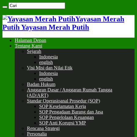
Yayasan Merah
Putih Yayasan Merah Putih
Halaman Depan
Tentang Kami
Sejarah
Indonesia
english
Visi Misi dan Nilai Etik
Indonesia
english
Badan Hukum
Anggaran Dasar / Anggaran Rumah Tangga
(AD/ART)
Standar Operasioanal Prosedur (SOP)
SOP Keselamatan Kerja
SOP Pengadaan Barang dan Jasa
SOP Pengelolaan Keuangan
SOP Anti Korupsi YMP
Rencana Strategi
Personalia