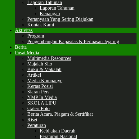
Laporan Tahunan
Laporan Tahunan
Keuangan
Pertanyaan Yang Sering Diajukan
Kontak Kami
Aktivitas
Program
Pengembangan Kapasitas & Perluasan Jejaring
Berita
Pusat Media
Multimedia Resources
Majalah Silo
Buku & Makalah
Artikel
Media Kampanye
Kertas Posisi
Siaran Pers
YMP In Media
SKOLA LIPU
Galeri Foto
Berita Acara, Piagam & Sertifikat
Riset
Peraturan
Kebijakan Daerah
Peraturan Nasional