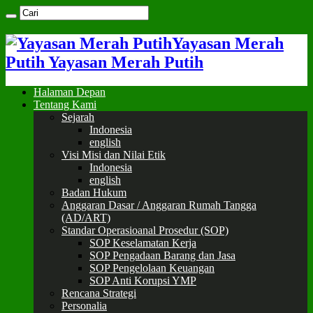
Yayasan Merah
Putih Yayasan Merah Putih
Halaman Depan
Tentang Kami
Sejarah
Indonesia
english
Visi Misi dan Nilai Etik
Indonesia
english
Badan Hukum
Anggaran Dasar / Anggaran Rumah Tangga
(AD/ART)
Standar Operasioanal Prosedur (SOP)
SOP Keselamatan Kerja
SOP Pengadaan Barang dan Jasa
SOP Pengelolaan Keuangan
SOP Anti Korupsi YMP
Rencana Strategi
Personalia