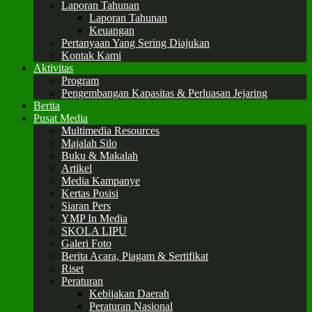
Laporan Tahunan
Laporan Tahunan
Keuangan
Pertanyaan Yang Sering Diajukan
Kontak Kami
Aktivitas
Program
Pengembangan Kapasitas & Perluasan Jejaring
Berita
Pusat Media
Multimedia Resources
Majalah Silo
Buku & Makalah
Artikel
Media Kampanye
Kertas Posisi
Siaran Pers
YMP In Media
SKOLA LIPU
Galeri Foto
Berita Acara, Piagam & Sertifikat
Riset
Peraturan
Kebijakan Daerah
Peraturan Nasional