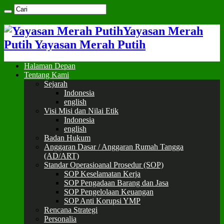
Yayasan Merah
Putih Yayasan Merah Putih
Halaman Depan
Tentang Kami
Sejarah
Indonesia
english
Visi Misi dan Nilai Etik
Indonesia
english
Badan Hukum
Anggaran Dasar / Anggaran Rumah Tangga
(AD/ART)
Standar Operasioanal Prosedur (SOP)
SOP Keselamatan Kerja
SOP Pengadaan Barang dan Jasa
SOP Pengelolaan Keuangan
SOP Anti Korupsi YMP
Rencana Strategi
Personalia