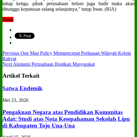
tahap ketiga, pihak perusahaan belum juga hadir maka akan
ditunggu keputusan sidang selanjutnya,” tutup Irsan. (RIA)
Share
Previous
One Map Policy Mempercepat Perluasan Wilayah Kelola
Rakyat
Next
Akutansi Perusahaan Rugikan Masyarakat
Artikel Terkait
Satwa Endemik
Mei 23, 2026
Pengakuan Negara atas Pendidikan Komunitas
Adat: Studi atas Nota Kesepahaman Sekolah Lipu
di Kabupaten Tojo Una‑Una