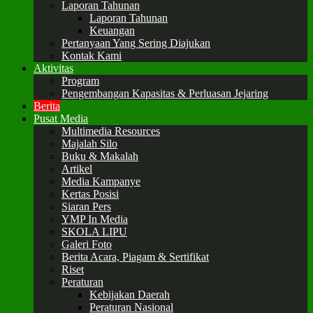
Laporan Tahunan
Laporan Tahunan
Keuangan
Pertanyaan Yang Sering Diajukan
Kontak Kami
Aktivitas
Program
Pengembangan Kapasitas & Perluasan Jejaring
Berita
Pusat Media
Multimedia Resources
Majalah Silo
Buku & Makalah
Artikel
Media Kampanye
Kertas Posisi
Siaran Pers
YMP In Media
SKOLA LIPU
Galeri Foto
Berita Acara, Piagam & Sertifikat
Riset
Peraturan
Kebijakan Daerah
Peraturan Nasional