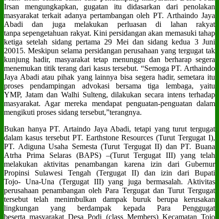
Irsan mengungkapkan, gugatan itu didasarkan dari penolakan
masyarakat terkait adanya pertambangan oleh PT. Arthaindo Jaya
Abadi dan juga melakukan perluasan di lahan rakyat
tanpa sepengetahuan rakyat. Kini persidangan akan memasuki tahap
ketiga setelah sidang pertama 29 Mei dan sidang kedua 3 Juni
20015. Meskipun selama persidangan perusahaan yang tergugat tak
kunjung hadir, masyarakat tetap menunggu dan berharap segera
menemukan titik terang dari kasus tersebut. “Semoga PT. Arthaindo
Jaya Abadi atau pihak yang lainnya bisa segera hadir, semetara itu
proses pendampingan advokasi bersama tiga lembaga, yaitu
YMP, Jatam dan Walhi Sulteng, dilakukan secara intens terhadap
masyarakat. Agar mereka mendapat penguatan-penguatan dalam
mengikuti proses sidang tersebut,”terangnya.
Bukan hanya PT. Artaindo Jaya Abadi, tetapi yang turut tergugat
dalam kasus tersebut PT. Earthstone Resources (Turut Tergugat I),
PT. Adiguna Usaha Semesta (Turut Tergugat II) dan PT. Buana
Atrha Prima Selaras (BAPS) –(Turut Tergugat III) yang telah
melakukan aktivitas penambangan karena izin dari Gubernur
Propinsi Sulawesi Tengah (Tergugat II) dan izin dari Bupati
Tojo- Una-Una (Tergugat III) yang juga bermasalah. Aktivitas
perusahaan penambangan oleh Para Tergugat dan Turut Tergugat
tersebut telah menimbulkan dampak buruk berupa kerusakan
lingkungan yang berdampak kepada Para Penggugat
beserta masyarakat Desa Podi (class Members) Kecamatan Tojo