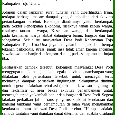
Kabupaten Tojo Una-Una.
Adapun dalam lampiran surat gugatan yang diperlihatkan Irsan,
terdapat berbagai macam dampak yang ditimbulkan dari aktivitas
pertambangan tersebut. Beberapa diantaranya yaitu, berdampak
pada Sektor Pendapatan Ekonomi, rusaknya tanah kebun warga,
rusaknya tanaman warga, Kesehatan warga, dan berdampak
pada keamanan warga akibat datangnya banjir, longsor dan lain
sebagainya. Selain itu masyarakat Desa Podi Kecamatan Tojo
Kabupaten Tojo Una-Una juga mengalami dampak lain berupa
tekanan psikologis, stress, panik rasa tidak aman karena ancaman
sewaktu-waktu banjir dan longsor datang pada setiap musim hujan
tiba.
Berdasarkan dampak tersebut, kelompok masyarakat Desa Podi
menggugat untuk menghentikan segala aktivitas penambangan yang
dilakukan oleh perusahaan tersebut, untuk mencegah terus
meluasnya dampak perusakan lingkungan. Selanjutnya diminta
untuk segera melakukan reboisasi (perbaikan kawasan lingkungan)
dan reklamasi di area bekas aktivitas penambangan untuk
mencegah terjadiya kembali banjir dan longsor di Desa Podi. Segera
lakukan perbaikan jalan Trans yang rusak akibat kendaraan dan
material tambang yang berhamburan di jalan yang menghambat
kendaraan umum melewati Desa Podi tersebut. “Harapan adalah,
semoga tuntutan yang diajukan dapat diterima, dan apabila disidang