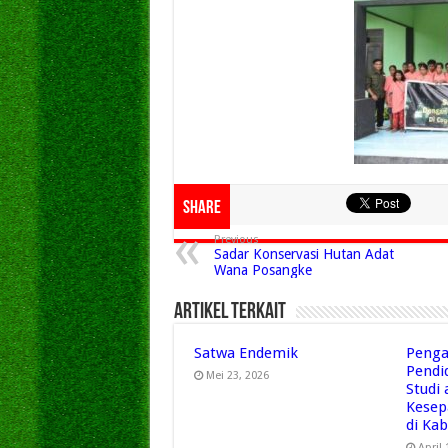
Share
Previous
Sadar Konservasi Hutan Adat
Wana Posangke
Artikel Terkait
Satwa Endemik
Penga
Pendi
Mei 23, 2026
Studi
Kesep
di Ka
April 