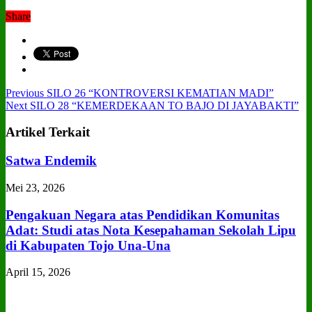
Share
Previous
SILO 26 “KONTROVERSI KEMATIAN MADI”
Next
SILO 28 “KEMERDEKAAN TO BAJO DI JAYABAKTI”
Artikel Terkait
Satwa Endemik
Mei 23, 2026
Pengakuan Negara atas Pendidikan Komunitas
Adat: Studi atas Nota Kesepahaman Sekolah Lipu
di Kabupaten Tojo Una‑Una
April 15, 2026