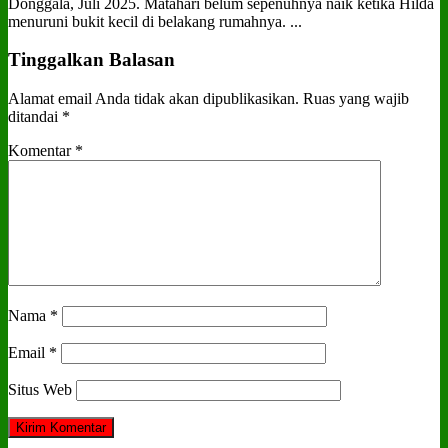
Donggala, Juli 2025. Matahari belum sepenuhnya naik ketika Hilda
menuruni bukit kecil di belakang rumahnya. ...
Tinggalkan Balasan
Alamat email Anda tidak akan dipublikasikan.
Ruas yang wajib
ditandai
*
Komentar
*
Nama
*
Email
*
Situs Web