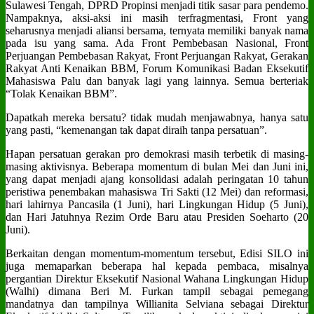
Sulawesi Tengah, DPRD Propinsi menjadi titik sasar para pendemo.
Nampaknya, aksi-aksi ini masih terfragmentasi, Front yang
seharusnya menjadi aliansi bersama, ternyata memiliki banyak nama
pada isu yang sama. Ada Front Pembebasan Nasional, Front
Perjuangan Pembebasan Rakyat, Front Perjuangan Rakyat, Gerakan
Rakyat Anti Kenaikan BBM, Forum Komunikasi Badan Eksekutif
Mahasiswa Palu dan banyak lagi yang lainnya. Semua berteriak
“Tolak Kenaikan BBM”.
Dapatkah mereka bersatu? tidak mudah menjawabnya, hanya satu
yang pasti, “kemenangan tak dapat diraih tanpa persatuan”.
Hapan persatuan gerakan pro demokrasi masih terbetik di masing-
masing aktivisnya. Beberapa momentum di bulan Mei dan Juni ini,
yang dapat menjadi ajang konsolidasi adalah peringatan 10 tahun
peristiwa penembakan mahasiswa Tri Sakti (12 Mei) dan reformasi,
hari lahirnya Pancasila (1 Juni), hari Lingkungan Hidup (5 Juni),
dan Hari Jatuhnya Rezim Orde Baru atau Presiden Soeharto (20
Juni).
Berkaitan dengan momentum-momentum tersebut, Edisi SILO ini
juga memaparkan beberapa hal kepada pembaca, misalnya
pergantian Direktur Eksekutif Nasional Wahana Lingkungan Hidup
(Walhi) dimana Beri M. Furkan tampil sebagai pemegang
mandatnya dan tampilnya Willianita Selviana sebagai Direktur