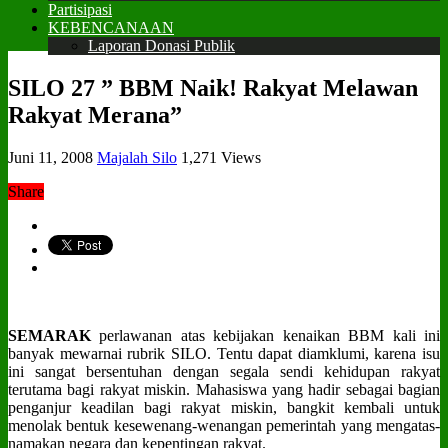
Partisipasi
KEBENCANAAN
Laporan Donasi Publik
SILO 27 ” BBM Naik! Rakyat Melawan
Rakyat Merana”
Juni 11, 2008
Majalah Silo
1,271 Views
Share
SEMARAK
perlawanan atas kebijakan kenaikan BBM kali ini
banyak mewarnai rubrik SILO. Tentu dapat diamklumi, karena isu
ini sangat bersentuhan dengan segala sendi kehidupan rakyat
terutama bagi rakyat miskin. Mahasiswa yang hadir sebagai bagian
penganjur keadilan bagi rakyat miskin, bangkit kembali untuk
menolak bentuk kesewenang-wenangan pemerintah yang mengatas-
namakan negara dan kepentingan rakyat.