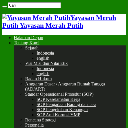
Yayasan Merah
Putih Yayasan Merah Putih
Halaman Depan
Tentang Kami
Sejarah
Indonesia
english
Visi Misi dan Nilai Etik
Indonesia
english
Badan Hukum
Anggaran Dasar / Anggaran Rumah Tangga
(AD/ART)
Standar Operasioanal Prosedur (SOP)
SOP Keselamatan Kerja
SOP Pengadaan Barang dan Jasa
SOP Pengelolaan Keuangan
SOP Anti Korupsi YMP
Rencana Strategi
Personalia