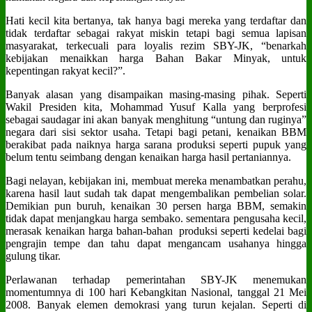
Hati kecil kita bertanya, tak hanya bagi mereka yang terdaftar dan
tidak terdaftar sebagai rakyat miskin tetapi bagi semua lapisan
masyarakat, terkecuali para loyalis rezim SBY-JK, “benarkah
kebijakan menaikkan harga Bahan Bakar Minyak, untuk
kepentingan rakyat kecil?”.
Banyak alasan yang disampaikan masing-masing pihak. Seperti
Wakil Presiden kita, Mohammad Yusuf Kalla yang berprofesi
sebagai saudagar ini akan banyak menghitung “untung dan ruginya”
negara dari sisi sektor usaha. Tetapi bagi petani, kenaikan BBM
berakibat pada naiknya harga sarana produksi seperti pupuk yang
belum tentu seimbang dengan kenaikan harga hasil pertaniannya.
Bagi nelayan, kebijakan ini, membuat mereka menambatkan perahu,
karena hasil laut sudah tak dapat mengembalikan pembelian solar.
Demikian pun buruh, kenaikan 30 persen harga BBM, semakin
tidak dapat menjangkau harga sembako. sementara pengusaha kecil,
merasak kenaikan harga bahan-bahan produksi seperti kedelai bagi
pengrajin tempe dan tahu dapat mengancam usahanya hingga
gulung tikar.
Perlawanan terhadap pemerintahan SBY-JK menemukan
momentumnya di 100 hari Kebangkitan Nasional, tanggal 21 Mei
2008. Banyak elemen demokrasi yang turun kejalan. Seperti di