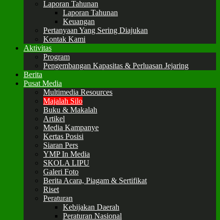
Laporan Tahunan
Laporan Tahunan
Keuangan
Pertanyaan Yang Sering Diajukan
Kontak Kami
Aktivitas
Program
Pengembangan Kapasitas & Perluasan Jejaring
Berita
Pusat Media
Multimedia Resources
Majalah Silo
Buku & Makalah
Artikel
Media Kampanye
Kertas Posisi
Siaran Pers
YMP In Media
SKOLA LIPU
Galeri Foto
Berita Acara, Piagam & Sertifikat
Riset
Peraturan
Kebijakan Daerah
Peraturan Nasional