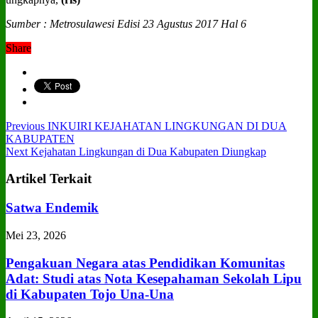
Sumber : Metrosulawesi Edisi 23 Agustus 2017 Hal 6
Share
Previous
INKUIRI KEJAHATAN LINGKUNGAN DI DUA
KABUPATEN
Next
Kejahatan Lingkungan di Dua Kabupaten Diungkap
Artikel Terkait
Satwa Endemik
Mei 23, 2026
Pengakuan Negara atas Pendidikan Komunitas
Adat: Studi atas Nota Kesepahaman Sekolah Lipu
di Kabupaten Tojo Una‑Una