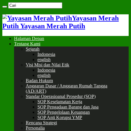
Yayasan Merah
Putih Yayasan Merah Putih
Halaman Depan
Tentang Kami
Sejarah
Indonesia
english
Visi Misi dan Nilai Etik
Indonesia
english
Badan Hukum
Anggaran Dasar / Anggaran Rumah Tangga
(AD/ART)
Standar Operasioanal Prosedur (SOP)
SOP Keselamatan Kerja
SOP Pengadaan Barang dan Jasa
SOP Pengelolaan Keuangan
SOP Anti Korupsi YMP
Rencana Strategi
Personalia