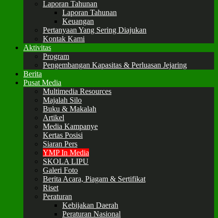
Laporan Tahunan
Laporan Tahunan
Keuangan
Pertanyaan Yang Sering Diajukan
Kontak Kami
Aktivitas
Program
Pengembangan Kapasitas & Perluasan Jejaring
Berita
Pusat Media
Multimedia Resources
Majalah Silo
Buku & Makalah
Artikel
Media Kampanye
Kertas Posisi
Siaran Pers
YMP In Media
SKOLA LIPU
Galeri Foto
Berita Acara, Piagam & Sertifikat
Riset
Peraturan
Kebijakan Daerah
Peraturan Nasional