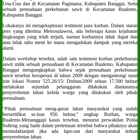
Una-Una dan di Kecamatan Pagimana, Kabupaten Banggai. Serta
sebuah perusahaan perkebunan sawit di Kecamatan Bualemo,
Kabupaten Banggai.
Lokakarya ini mengeksplorasi testimoni para korban. Dalam siaran
pers yang diterima Metrosulawesi, ada beberapa kasus kejahatan
lingkungan yang telah terjadi, namun korbannya tidak dapat dan
atau tidak tahu mesti ke mana mengadukan dampak yang mereka
alami.
Dalam
workshop
tersebut, salah satu testimoni korban perkebunan
sawit milik sebuah perusahaan di Kecamatan Bualemo, Kabupaten
Banggai mengungkapkan bahwa sejak perusahaan perkebunan
sawit tersebut beroperasi di tahun 2009 dengan mengantongi surat
izin lokasi Nomor 525.26/15/ Disbun/2009 seluas 17.500 hektar
melakukan sejumlah pelanggaran dilakukan diantaranya
penyerobotan lahan kelola warga yang dilakukan oleh pihak
perusahaan.
“Pihak perusahaan meng-gusur lahan masyarakat yang sudah
bersertifikat se-luas 956 hektar,” ungkap Burhan, warga
Bualemo.Menanggapi kasus tersebut, menurut perwakilan Polda
Sulteng yang hadir dalam pertemuan tersebut bahwa pihaknya akan
menindaklanjuti jika ada lapo-ran dari masyarakat terkait
penyerobotan lahan.