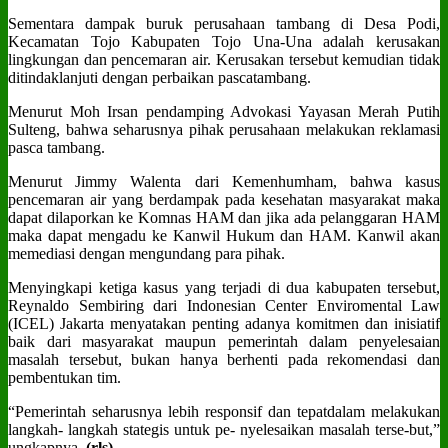
Sementara dampak buruk perusahaan tambang di Desa Podi,
Kecamatan Tojo Kabupaten Tojo Una-Una adalah kerusakan
lingkungan dan pencemaran air. Kerusakan tersebut kemudian tidak
ditindaklanjuti dengan perbaikan pascatambang.
Menurut Moh Irsan pendamping Advokasi Yayasan Merah Putih
Sulteng, bahwa seharusnya pihak perusahaan melakukan reklamasi
pasca tambang.
Menurut Jimmy Walenta dari Kemenhumham, bahwa kasus
pencemaran air yang berdampak pada kesehatan masyarakat maka
dapat dilaporkan ke Komnas HAM dan jika ada pelanggaran HAM
maka dapat mengadu ke Kanwil Hukum dan HAM. Kanwil akan
memediasi dengan mengundang para pihak.
Menyingkapi ketiga kasus yang terjadi di dua kabupaten tersebut,
Reynaldo Sembiring dari Indonesian Center Enviromental Law
(ICEL) Jakarta menyatakan penting adanya komitmen dan inisiatif
baik dari masyarakat maupun pemerintah dalam penyelesaian
masalah tersebut, bukan hanya berhenti pada rekomendasi dan
pembentukan tim.
“Pemerintah seharusnya lebih responsif dan tepatdalam melakukan
langkah- langkah stategis untuk pe- nyelesaikan masalah terse-but,”
ungkapnya,
(rls)