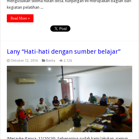
mengusulkan skema hutan desa. Kunjungan ini merupakan bagian dari
kegiatan pelatihan ...
Read More »
Lany “Hati-hati dengan sumber belajar”
Oktober 12, 2016
Berita
2,126
(Merauke-Papua, 12/10/16), Sebenarnya sudah kami lakukan, namun