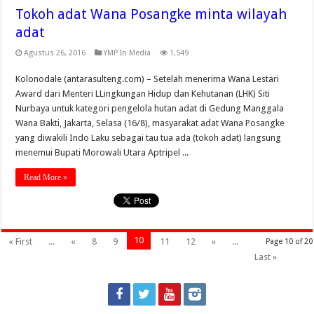
Tokoh adat Wana Posangke minta wilayah
adat
Agustus 26, 2016
YMP In Media
1,549
Kolonodale (antarasulteng.com) – Setelah menerima Wana Lestari
Award dari Menteri LLingkungan Hidup dan Kehutanan (LHK) Siti
Nurbaya untuk kategori pengelola hutan adat di Gedung Manggala
Wana Bakti, Jakarta, Selasa (16/8), masyarakat adat Wana Posangke
yang diwakili Indo Laku sebagai tau tua ada (tokoh adat) langsung
menemui Bupati Morowali Utara Aptripel ...
Read More »
10
« First
...
«
8
9
11
12
»
...
Page 10 of 20
Last »