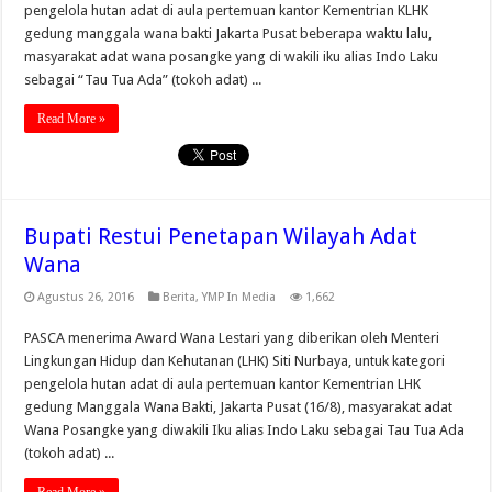
pengelola hutan adat di aula pertemuan kantor Kementrian KLHK
gedung manggala wana bakti Jakarta Pusat beberapa waktu lalu,
masyarakat adat wana posangke yang di wakili iku alias Indo Laku
sebagai “Tau Tua Ada” (tokoh adat) ...
Read More »
Bupati Restui Penetapan Wilayah Adat
Wana
Agustus 26, 2016
Berita
,
YMP In Media
1,662
PASCA menerima Award Wana Lestari yang diberikan oleh Menteri
Lingkungan Hidup dan Kehutanan (LHK) Siti Nurbaya, untuk kategori
pengelola hutan adat di aula pertemuan kantor Kementrian LHK
gedung Manggala Wana Bakti, Jakarta Pusat (16/8), masyarakat adat
Wana Posangke yang diwakili Iku alias Indo Laku sebagai Tau Tua Ada
(tokoh adat) ...