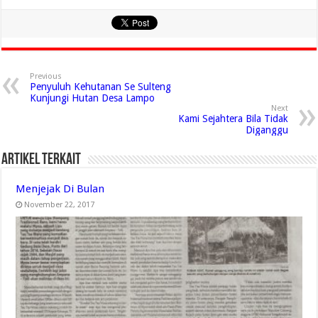
Previous
Penyuluh Kehutanan Se Sulteng
Kunjungi Hutan Desa Lampo
Next
Kami Sejahtera Bila Tidak
Diganggu
Artikel Terkait
Menjejak Di Bulan
November 22, 2017