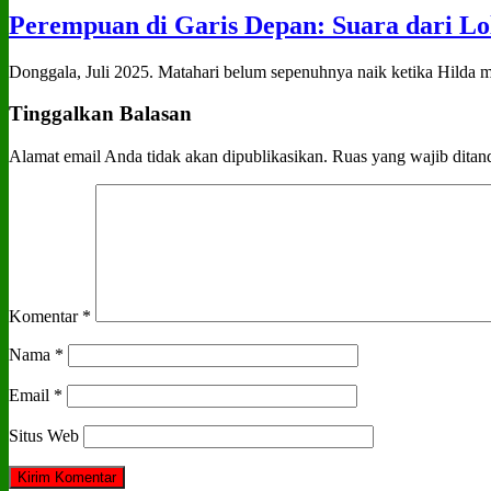
Perempuan di Garis Depan: Suara dari Lo
Donggala, Juli 2025. Matahari belum sepenuhnya naik ketika Hilda me
Tinggalkan Balasan
Alamat email Anda tidak akan dipublikasikan.
Ruas yang wajib ditan
Komentar
*
Nama
*
Email
*
Situs Web