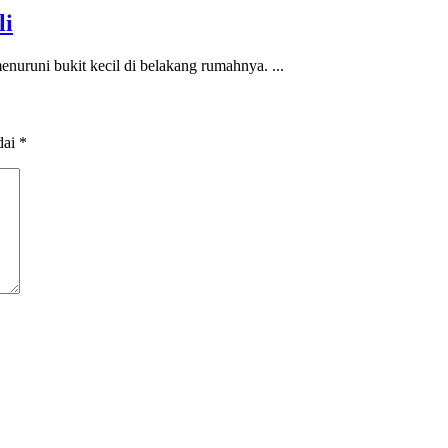
li
nuruni bukit kecil di belakang rumahnya. ...
dai
*