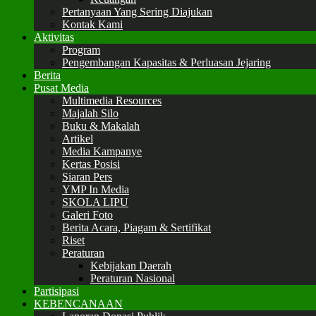
Pertanyaan Yang Sering Diajukan
Kontak Kami
Aktivitas
Program
Pengembangan Kapasitas & Perluasan Jejaring
Berita
Pusat Media
Multimedia Resources
Majalah Silo
Buku & Makalah
Artikel
Media Kampanye
Kertas Posisi
Siaran Pers
YMP In Media
SKOLA LIPU
Galeri Foto
Berita Acara, Piagam & Sertifikat
Riset
Peraturan
Kebijakan Daerah
Peraturan Nasional
Partisipasi
KEBENCANAAN