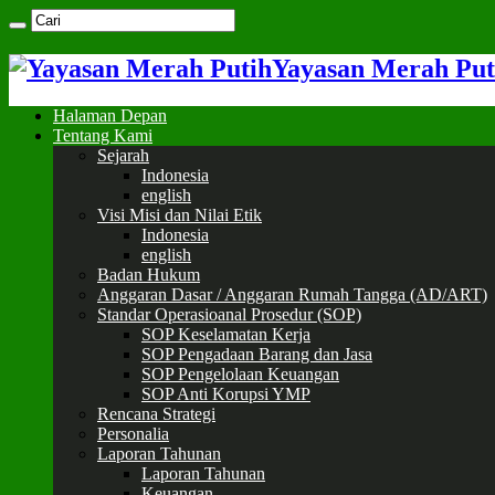
Yayasan Merah Put
Halaman Depan
Tentang Kami
Sejarah
Indonesia
english
Visi Misi dan Nilai Etik
Indonesia
english
Badan Hukum
Anggaran Dasar / Anggaran Rumah Tangga (AD/ART)
Standar Operasioanal Prosedur (SOP)
SOP Keselamatan Kerja
SOP Pengadaan Barang dan Jasa
SOP Pengelolaan Keuangan
SOP Anti Korupsi YMP
Rencana Strategi
Personalia
Laporan Tahunan
Laporan Tahunan
Keuangan