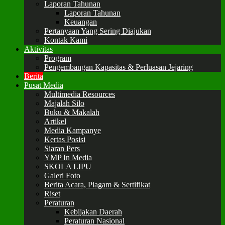
Laporan Tahunan
Laporan Tahunan
Keuangan
Pertanyaan Yang Sering Diajukan
Kontak Kami
Aktivitas
Program
Pengembangan Kapasitas & Perluasan Jejaring
Berita
Pusat Media
Multimedia Resources
Majalah Silo
Buku & Makalah
Artikel
Media Kampanye
Kertas Posisi
Siaran Pers
YMP In Media
SKOLA LIPU
Galeri Foto
Berita Acara, Piagam & Sertifikat
Riset
Peraturan
Kebijakan Daerah
Peraturan Nasional