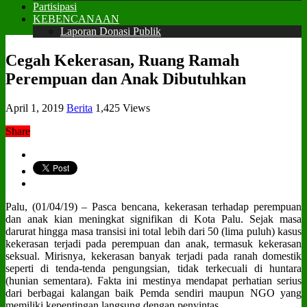
Partisipasi
KEBENCANAAN
Laporan Donasi Publik
Cegah Kekerasan, Ruang Ramah
Perempuan dan Anak Dibutuhkan
April 1, 2019
Berita
1,425 Views
Share
Palu, (01/04/19) – Pasca bencana, kekerasan terhadap perempuan
dan anak kian meningkat signifikan di Kota Palu. Sejak masa
darurat hingga masa transisi ini total lebih dari 50 (lima puluh) kasus
kekerasan terjadi pada perempuan dan anak, termasuk kekerasan
seksual. Mirisnya, kekerasan banyak terjadi pada ranah domestik
seperti di tenda-tenda pengungsian, tidak terkecuali di huntara
(hunian sementara). Fakta ini mestinya mendapat perhatian serius
dari berbagai kalangan baik Pemda sendiri maupun NGO yang
memiliki kepentingan langsung dengan penyintas.