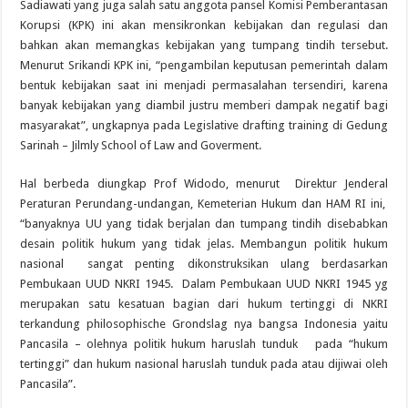
Sadiawati yang juga salah satu anggota pansel Komisi Pemberantasan
Korupsi (KPK) ini akan mensikronkan kebijakan dan regulasi dan
bahkan akan memangkas kebijakan yang tumpang tindih tersebut.
Menurut Srikandi KPK ini, “pengambilan keputusan pemerintah dalam
bentuk kebijakan saat ini menjadi permasalahan tersendiri, karena
banyak kebijakan yang diambil justru memberi dampak negatif bagi
masyarakat”, ungkapnya pada Legislative drafting training di Gedung
Sarinah – Jilmly School of Law and Goverment.
Hal berbeda diungkap Prof Widodo, menurut Direktur Jenderal
Peraturan Perundang-undangan, Kemeterian Hukum dan HAM RI ini,
“banyaknya UU yang tidak berjalan dan tumpang tindih disebabkan
desain politik hukum yang tidak jelas. Membangun politik hukum
nasional sangat penting dikonstruksikan ulang berdasarkan
Pembukaan UUD NKRI 1945. Dalam Pembukaan UUD NKRI 1945 yg
merupakan satu kesatuan bagian dari hukum tertinggi di NKRI
terkandung philosophische Grondslag nya bangsa Indonesia yaitu
Pancasila – olehnya politik hukum haruslah tunduk pada “hukum
tertinggi” dan hukum nasional haruslah tunduk pada atau dijiwai oleh
Pancasila”.