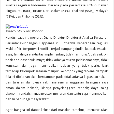
Kualitas regulasi Indonesia berada pada persentase 46% di bawah
Singapura (100%), Brunei Darussalam (83%), Thailand (58%), Malaysia
(72%), dan Philipine (52%).
Insert Foto : Prof. Widodo
Kondisi saat ini, menurut Diani, Direktur Direktorat Analisa Peraturan
Perundang-undangan Bappenas ini “bahwa keberadaan regulasi
Multi tafsir; berpotensi konflik, terjadi tumpang tindih; ketidaksesuaian
asas; lemahnya efektivitas implementasi; tidak harmonis/tidak sinkron;
tidak ada dasar hukumnya; tidak adanya aturan pelaksanaannya; tidak
konsisten dan juga menimbulkan beban yang tidak perlu, baik
terhadap kelompok sasaran maupun kelompok yang terkena dampak.
Bila ini dibiarkan akan berdampak pada tidak adanya kepastian hukum
dan turunan dampknya yakni inefesiensi anggaran; hilangnya rasa
aman dalam bekerja; kinerja penyelenggara rendah; daya saing
ekonomi rendah; minat investor menurun dan tentu saja menimbulkan
beban baru bagi masyarakat”.
Agar bangsa ini dapat keluar dari masalah tersebut, menurut Diani