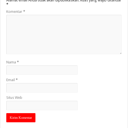
Alamat email Anda tidak akan dipublikasikan.
Ruas yang wajib ditandai
*
Komentar
*
Nama
*
Email
*
Situs Web