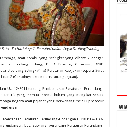
Publi
t Foto : Sri Hariningsih Pemateri dalam Legal DraftingTraining
, Lembaga, atau Komisi yang setingkat yang dibentuk dengan
erintah undang-undang, DPRD Provinsi, Gubernur, DPRD
sa atau yang setingkat); b) Peraturan Kebijakan (seperti Surat
 1 dan 2 (Contohnya akte notaris; surat gugatan).
alam UU 12/2011 tentang Pembentukan Peraturan Perundang-
ran tertulis yang memuat norma hukum yang mengikat secara
embaga negara atau pejabat yang berwenang melalui prosedur
Taut
ng-undangan
ur Perencanaan Peraturan Perundang-Undangan DEPKUM & HAM
ang-undangan, bagi seorang perancang Peraturan Perundang-