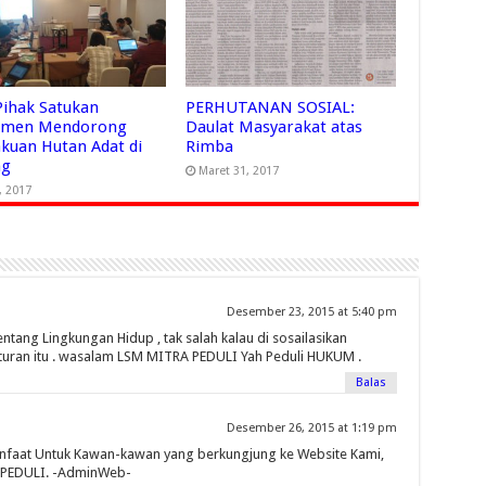
Pihak Satukan
PERHUTANAN SOSIAL:
tmen Mendorong
Daulat Masyarakat atas
kuan Hutan Adat di
Rimba
ng
Maret 31, 2017
, 2017
Desember 23, 2015 at 5:40 pm
ntang Lingkungan Hidup , tak salah kalau di sosailasikan
turan itu . wasalam LSM MITRA PEDULI Yah Peduli HUKUM .
Balas
Desember 26, 2015 at 1:19 pm
faat Untuk Kawan-kawan yang berkungjung ke Website Kami,
 PEDULI. -AdminWeb-