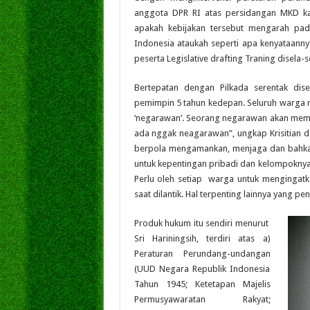
anggota DPR RI atas persidangan MKD ka
apakah kebijakan tersebut mengarah pad
Indonesia ataukah seperti apa kenyataannya
peserta Legislative drafting Traning disela-s
Bertepatan dengan Pilkada serentak dis
pemimpin 5 tahun kedepan. Seluruh warga 
‘negarawan’. Seorang negarawan akan memb
ada nggak neagarawan”, ungkap Krisitian dar
berpola mengamankan, menjaga dan bahkan
untuk kepentingan pribadi dan kelompoknya
Perlu oleh setiap warga untuk menginga
saat dilantik. Hal terpenting lainnya yang pent
Produk hukum itu sendiri menurut
Sri Hariningsih, terdiri atas a)
Peraturan Perundang-undangan
(UUD Negara Republik Indonesia
Tahun 1945; Ketetapan Majelis
Permusyawaratan Rakyat;