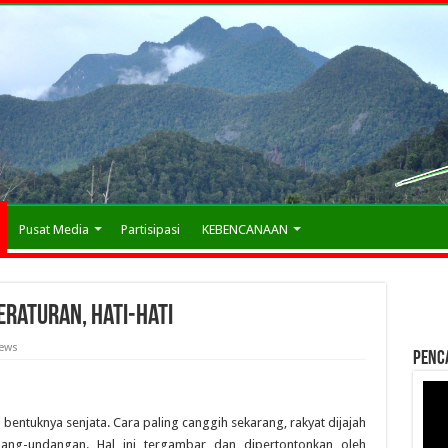
Pusat Media
Partisipasi
KEBENCANAAN
raturan, Hati-hati
iews
Penc
gi bentuknya senjata. Cara paling canggih sekarang, rakyat dijajah
ang-undangan. Hal ini tergambar dan dipertontonkan oleh