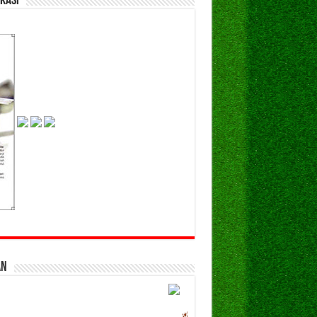
kasi
an