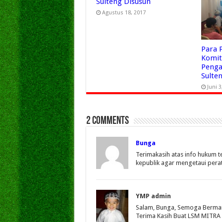
Sulteng Disusun
Agustus 18, 2017
Para 
Komi
Penga
Sulte
Juni 3
2 comments
Bunga
Terimakasih atas info hukum te
kepublik agar mengetaui pera
YMP admin
Salam, Bunga, Semoga Berman
Terima Kasih Buat LSM MITRA