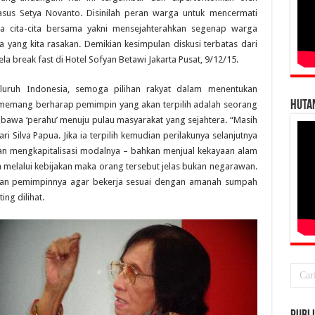
sus Setya Novanto. Disinilah peran warga untuk mencermati
a cita-cita bersama yakni mensejahterahkan segenap warga
 yang kita rasakan. Demikian kesimpulan diskusi terbatas dari
ela break fast di Hotel Sofyan Betawi Jakarta Pusat, 9/12/15.
eluruh Indonesia, semoga pilihan rakyat dalam menentukan
HUTA
memang berharap pemimpin yang akan terpilih adalah seorang
awa ‘perahu’ menuju pulau masyarakat yang sejahtera. “Masih
i Silva Papua. Jika ia terpilih kemudian perilakunya selanjutnya
 mengkapitalisasi modalnya – bahkan menjual kekayaan alam
 melalui kebijakan maka orang tersebut jelas bukan negarawan.
tkan pemimpinnya agar bekerja sesuai dengan amanah sumpah
ing dilihat.