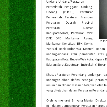
Undang-Undang/Peraturan
Pemerintah Pengganti Undang-
Undang (PERPU); Peraturan
Pemerintah; Peraturan Presiden;
Peraturan Daerah Provinsi;
Peraturan Daerah
Kabupaten/Kota; Peraturan MPR,
DPR, DPD, Mahkamah Agung,
Inser
Mahkamah Konstitusi, BPK, Komisi
Yudisial, Bank Indonesia, Menteri, Badan
undang-undang atau pemerintah atas p
Kabupaten/Kota, Bupati/Wali kota, Kepala De
Edaran; Surat Keputusan; Instruksi); c) Bukan
Khusus Peraturan Perundang-undangan, d
undangan diberi definsi sebagai peratu
umum dan dibentuk atau ditetapkan oleh l
yang ditetapkan dalam Peraturan Perunda
Olehnya menurut Sri yang Mantan Direkt
RI “dalam pembentukan Peraturan Perund