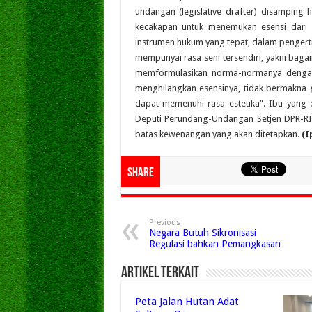
undangan (legislative drafter) disamping
kecakapan untuk menemukan esensi dari 
instrumen hukum yang tepat, dalam pengertia
mempunyai rasa seni tersendiri, yakni bag
memformulasikan norma-normanya dengan
menghilangkan esensinya, tidak bermakn
dapat memenuhi rasa estetika”. Ibu yan
Deputi Perundang-Undangan Setjen DPR-RI
batas kewenangan yang akan ditetapkan.
(I
Share
Previous
Negara Butuh Sikronisasi
Regulasi bahkan Pemangkasan
Artikel Terkait
Peta Jalan Hutan Adat