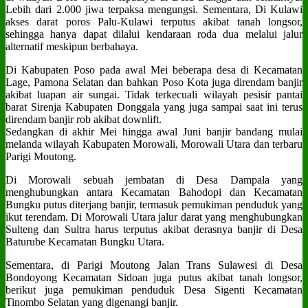
Lebih dari 2.000 jiwa terpaksa mengungsi. Sementara, Di Kulawi
akses darat poros Palu-Kulawi terputus akibat tanah longsor,
sehingga hanya dapat dilalui kendaraan roda dua melalui jalur
alternatif meskipun berbahaya.
Di Kabupaten Poso pada awal Mei beberapa desa di Kecamatan
Lage, Pamona Selatan dan bahkan Poso Kota juga direndam banjir
akibat luapan air sungai. Tidak terkecuali wilayah pesisir pantai
barat Sirenja Kabupaten Donggala yang juga sampai saat ini terus
direndam banjir rob akibat downlift.
Sedangkan di akhir Mei hingga awal Juni banjir bandang mulai
melanda wilayah Kabupaten Morowali, Morowali Utara dan terbaru
Parigi Moutong.
Di Morowali sebuah jembatan di Desa Dampala yang
menghubungkan antara Kecamatan Bahodopi dan Kecamatan
Bungku putus diterjang banjir, termasuk pemukiman penduduk yang
ikut terendam. Di Morowali Utara jalur darat yang menghubungkan
Sulteng dan Sultra harus terputus akibat derasnya banjir di Desa
Baturube Kecamatan Bungku Utara.
Sementara, di Parigi Moutong Jalan Trans Sulawesi di Desa
Bondoyong Kecamatan Sidoan juga putus akibat tanah longsor,
berikut juga pemukiman penduduk Desa Sigenti Kecamatan
Tinombo Selatan yang digenangi banjir.