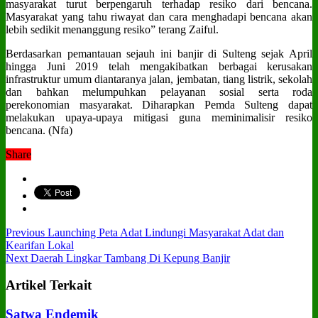
masyarakat turut berpengaruh terhadap resiko dari bencana.
Masyarakat yang tahu riwayat dan cara menghadapi bencana akan
lebih sedikit menanggung resiko” terang Zaiful.
Berdasarkan pemantauan sejauh ini banjir di Sulteng sejak April
hingga Juni 2019 telah mengakibatkan berbagai kerusakan
infrastruktur umum diantaranya jalan, jembatan, tiang listrik, sekolah
dan bahkan melumpuhkan pelayanan sosial serta roda
perekonomian masyarakat. Diharapkan Pemda Sulteng dapat
melakukan upaya-upaya mitigasi guna meminimalisir resiko
bencana. (Nfa)
Share
Previous
Launching Peta Adat Lindungi Masyarakat Adat dan
Kearifan Lokal
Next
Daerah Lingkar Tambang Di Kepung Banjir
Artikel Terkait
Satwa Endemik