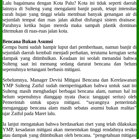
Lalu bagaimana dengan Kota Palu? Kota ini tidak seperti daerah
lainnya di Sulteng yang mengalami banjir parah, tetapi intensitas
curah hujan yang tinggi selalu membuat banyak genangan air di
sejumlah tempat dan ruas jalan akibat disfungsi sistem drainase.
Parahnya ketika hujan mereda maka sampah plastik dominan
ditemukan di ruas-ruas jalan kota.
Bencana Bukan Asumsi
Gempa bumi sudah hampir luput dari pemberitaan, namun banjir di
sejumlah daerah kembali menjadi perhatian, terutama kerugian serta
dampak yang ditimbulkan. Keadaan ini seolah menandai bahwa
Sulteng saat ini memang sedang darurat bencana dan belum
sepenuhnya tertangani berbasis mitigasi.
Sebelumnya, Manager Devisi Mitigasi Bencana dan Kerelawanan
YMP Sulteng Zaiful sudah memperingatkan bahwa untuk saat ini
Sulteng masih menghadapi berbagai bencana alam, namun hal ini
belum sepenuhnya dianggap nyata (baca: tanggapi serius) oleh
Pemerintah untuk upaya mitigasi. “sayangnya pemerintah
menganggap bencana alam masih sebatas asumsi bukan realitas”
ujar Zaiful pada Maret lalu.
Ia lanjut mengatakan bahwa berdasarkan riset yang telah dilakukan
YMP, kesadaran mitigasi akan menentukan tinggi rendahnya resiko
atau dampak yang ditimbulkan oleh bencana. “pengetahuan mitigasi