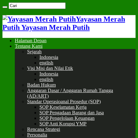
Yayasan Merah
Putih Yayasan Merah Putih
Halaman Depan
Tentang Kami
Sejarah
Indonesia
english
Visi Misi dan Nilai Etik
Indonesia
english
Badan Hukum
Anggaran Dasar / Anggaran Rumah Tangga
(AD/ART)
Standar Operasioanal Prosedur (SOP)
SOP Keselamatan Kerja
SOP Pengadaan Barang dan Jasa
SOP Pengelolaan Keuangan
SOP Anti Korupsi YMP
Rencana Strategi
Personalia