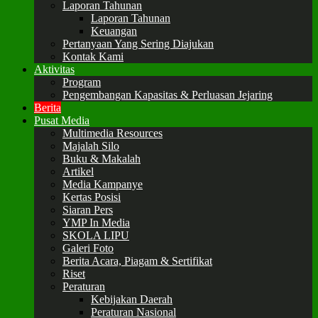
Laporan Tahunan
Laporan Tahunan
Keuangan
Pertanyaan Yang Sering Diajukan
Kontak Kami
Aktivitas
Program
Pengembangan Kapasitas & Perluasan Jejaring
Berita
Pusat Media
Multimedia Resources
Majalah Silo
Buku & Makalah
Artikel
Media Kampanye
Kertas Posisi
Siaran Pers
YMP In Media
SKOLA LIPU
Galeri Foto
Berita Acara, Piagam & Sertifikat
Riset
Peraturan
Kebijakan Daerah
Peraturan Nasional