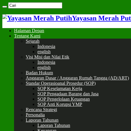
Yayasan Merah Put
Halaman Depan
Tentang Kami
Sejarah
Indonesia
english
Visi Misi dan Nilai Etik
Indonesia
english
Badan Hukum
Anggaran Dasar / Anggaran Rumah Tangga (AD/ART)
Standar Operasioanal Prosedur (SOP)
SOP Keselamatan Kerja
SOP Pengadaan Barang dan Jasa
SOP Pengelolaan Keuangan
SOP Anti Korupsi YMP
Rencana Strategi
Personalia
Laporan Tahunan
Laporan Tahunan
Keuangan