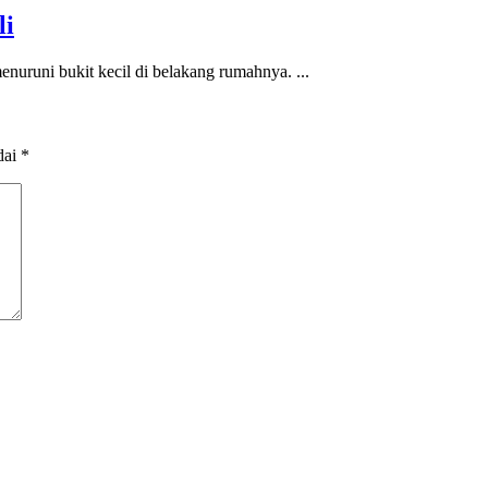
li
nuruni bukit kecil di belakang rumahnya. ...
dai
*