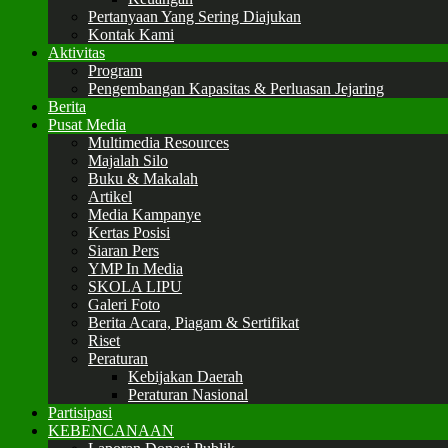
Pertanyaan Yang Sering Diajukan
Kontak Kami
Aktivitas
Program
Pengembangan Kapasitas & Perluasan Jejaring
Berita
Pusat Media
Multimedia Resources
Majalah Silo
Buku & Makalah
Artikel
Media Kampanye
Kertas Posisi
Siaran Pers
YMP In Media
SKOLA LIPU
Galeri Foto
Berita Acara, Piagam & Sertifikat
Riset
Peraturan
Kebijakan Daerah
Peraturan Nasional
Partisipasi
KEBENCANAAN