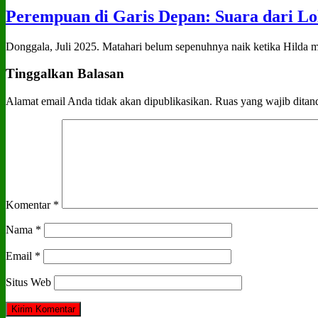
Perempuan di Garis Depan: Suara dari Lo
Donggala, Juli 2025. Matahari belum sepenuhnya naik ketika Hilda me
Tinggalkan Balasan
Alamat email Anda tidak akan dipublikasikan.
Ruas yang wajib ditan
Komentar
*
Nama
*
Email
*
Situs Web