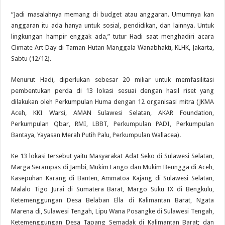
“Jadi masalahnya memang di budget atau anggaran. Umumnya kan
anggaran itu ada hanya untuk sosial, pendidikan, dan lainnya. Untuk
lingkungan hampir enggak ada,” tutur Hadi saat menghadiri acara
Climate Art Day di Taman Hutan Manggala Wanabhakti, KLHK, Jakarta,
Sabtu (12/12).
Menurut Hadi, diperlukan sebesar 20 miliar untuk memfasilitasi
pembentukan perda di 13 lokasi sesuai dengan hasil riset yang
dilakukan oleh Perkumpulan Huma dengan 12 organisasi mitra (JKMA
Aceh, KKI Warsi, AMAN Sulawesi Selatan, AKAR Foundation,
Perkumpulan Qbar, RMI, LBBT, Perkumpulan PADI, Perkumpulan
Bantaya, Yayasan Merah Putih Palu, Perkumpulan Wallacea).
Ke 13 lokasi tersebut yaitu Masyarakat Adat Seko di Sulawesi Selatan,
Marga Serampas di Jambi, Mukim Lango dan Mukim Beungga di Aceh,
Kasepuhan Karang di Banten, Ammatoa Kajang di Sulawesi Selatan,
Malalo Tigo Jurai di Sumatera Barat, Margo Suku IX di Bengkulu,
Ketemenggungan Desa Belaban Ella di Kalimantan Barat, Ngata
Marena di, Sulawesi Tengah, Lipu Wana Posangke di Sulawesi Tengah,
Ketemenggungan Desa Tapang Semadak di Kalimantan Barat; dan