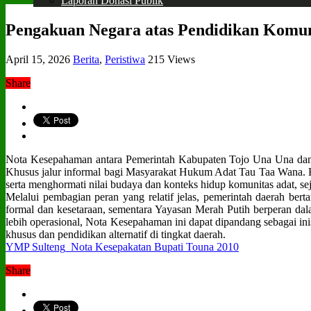
Laporan Donasi Publik
Pengakuan Negara atas Pendidikan Komun
April 15, 2026
Berita
,
Peristiwa
215 Views
Share
Nota Kesepahaman antara Pemerintah Kabupaten Tojo Una Una dan 
Khusus jalur informal bagi Masyarakat Hukum Adat Tau Taa Wana. K
serta menghormati nilai budaya dan konteks hidup komunitas adat, 
Melalui pembagian peran yang relatif jelas, pemerintah daerah bert
formal dan kesetaraan, sementara Yayasan Merah Putih berperan da
lebih operasional, Nota Kesepahaman ini dapat dipandang sebagai ini
khusus dan pendidikan alternatif di tingkat daerah.
YMP Sulteng_Nota Kesepakatan Bupati Touna 2010
Share