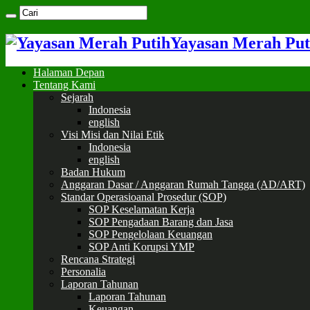
Yayasan Merah Put
Halaman Depan
Tentang Kami
Sejarah
Indonesia
english
Visi Misi dan Nilai Etik
Indonesia
english
Badan Hukum
Anggaran Dasar / Anggaran Rumah Tangga (AD/ART)
Standar Operasioanal Prosedur (SOP)
SOP Keselamatan Kerja
SOP Pengadaan Barang dan Jasa
SOP Pengelolaan Keuangan
SOP Anti Korupsi YMP
Rencana Strategi
Personalia
Laporan Tahunan
Laporan Tahunan
Keuangan