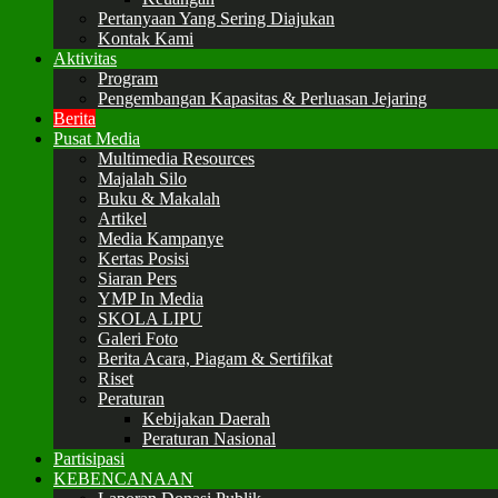
Pertanyaan Yang Sering Diajukan
Kontak Kami
Aktivitas
Program
Pengembangan Kapasitas & Perluasan Jejaring
Berita
Pusat Media
Multimedia Resources
Majalah Silo
Buku & Makalah
Artikel
Media Kampanye
Kertas Posisi
Siaran Pers
YMP In Media
SKOLA LIPU
Galeri Foto
Berita Acara, Piagam & Sertifikat
Riset
Peraturan
Kebijakan Daerah
Peraturan Nasional
Partisipasi
KEBENCANAAN