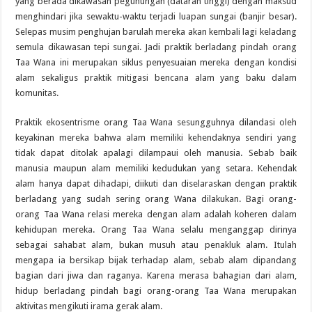
yang berada dikawasan pegunungan (dataran tinggi) dengan maksud
menghindari jika sewaktu-waktu terjadi luapan sungai (banjir besar).
Selepas musim penghujan barulah mereka akan kembali lagi keladang
semula dikawasan tepi sungai. Jadi praktik berladang pindah orang
Taa Wana ini merupakan siklus penyesuaian mereka dengan kondisi
alam sekaligus praktik mitigasi bencana alam yang baku dalam
komunitas.
Praktik ekosentrisme orang Taa Wana sesungguhnya dilandasi oleh
keyakinan mereka bahwa alam memiliki kehendaknya sendiri yang
tidak dapat ditolak apalagi dilampaui oleh manusia. Sebab baik
manusia maupun alam memiliki kedudukan yang setara. Kehendak
alam hanya dapat dihadapi, diikuti dan diselaraskan dengan praktik
berladang yang sudah sering orang Wana dilakukan. Bagi orang-
orang Taa Wana relasi mereka dengan alam adalah koheren dalam
kehidupan mereka. Orang Taa Wana selalu menganggap dirinya
sebagai sahabat alam, bukan musuh atau penakluk alam. Itulah
mengapa ia bersikap bijak terhadap alam, sebab alam dipandang
bagian dari jiwa dan raganya. Karena merasa bahagian dari alam,
hidup berladang pindah bagi orang-orang Taa Wana merupakan
aktivitas mengikuti irama gerak alam.