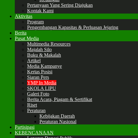
Pertanyaan Yang Sering Diajukan
Kontak Kami
Aktivitas
Program
Pengembangan Kapasitas & Perluasan Jejaring
Berita
Pusat Media
Multimedia Resources
Majalah Silo
Buku & Makalah
Artikel
Media Kampanye
Kertas Posisi
Siaran Pers
YMP In Media
SKOLA LIPU
Galeri Foto
Berita Acara, Piagam & Sertifikat
Riset
Peraturan
Kebijakan Daerah
Peraturan Nasional
Partisipasi
KEBENCANAAN