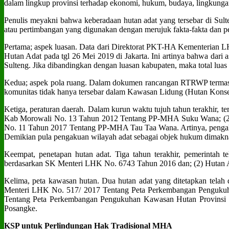
dalam lingkup provinsi terhadap ekonomi, hukum, budaya, lingkung
Penulis meyakni bahwa keberadaan hutan adat yang tersebar di Sulte
atau pertimbangan yang digunakan dengan merujuk fakta-fakta dan perk
Pertama; aspek luasan. Data dari Direktorat PKT-HA Kementerian LHK
Hutan Adat pada tgl 26 Mei 2019 di Jakarta. Ini artinya bahwa dari a
Sulteng. Jika dibandingkan dengan luasan kabupaten, maka total luas p
Kedua; aspek pola ruang. Dalam dokumen rancangan RTRWP termasuk
komunitas tidak hanya tersebar dalam Kawasan Lidung (Hutan Konse
Ketiga, peraturan daerah. Dalam kurun waktu tujuh tahun terakhir, 
Kab Morowali No. 13 Tahun 2012 Tentang PP-MHA Suku Wana; (2) 
No. 11 Tahun 2017 Tentang PP-MHA Tau Taa Wana. Artinya, pengakua
Demikian pula pengakuan wilayah adat sebagai objek hukum dimakn
Keempat, penetapan hutan adat. Tiga tahun terakhir, pemerintah
berdasarkan SK Menteri LHK No. 6743 Tahun 2016 dan; (2) Hutan A
Kelima, peta kawasan hutan. Dua hutan adat yang ditetapkan tela
Menteri LHK No. 517/ 2017 Tentang Peta Perkembangan Pengukuh
Tentang Peta Perkembangan Pengukuhan Kawasan Hutan Provinsi S
Posangke.
KSP untuk Perlindungan Hak Tradisional MHA