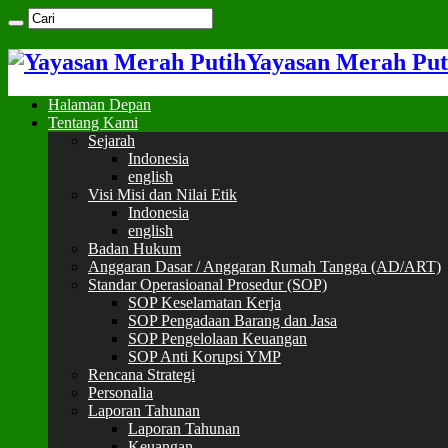
Yayasan Merah Put
Halaman Depan
Tentang Kami
Sejarah
Indonesia
english
Visi Misi dan Nilai Etik
Indonesia
english
Badan Hukum
Anggaran Dasar / Anggaran Rumah Tangga (AD/ART)
Standar Operasioanal Prosedur (SOP)
SOP Keselamatan Kerja
SOP Pengadaan Barang dan Jasa
SOP Pengelolaan Keuangan
SOP Anti Korupsi YMP
Rencana Strategi
Personalia
Laporan Tahunan
Laporan Tahunan
Keuangan