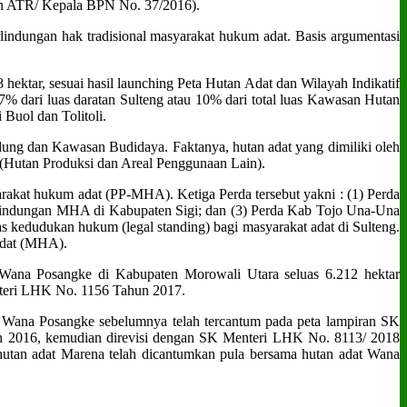
men ATR/ Kepala BPN No. 37/2016).
rlindungan hak tradisional masyarakat hukum adat. Basis argumentasi
ektar, sesuai hasil launching Peta Hutan Adat dan Wilayah Indikatif
r 7% dari luas daratan Sulteng atau 10% dari total luas Kawasan Hutan
 Buol dan Tolitoli.
ng dan Kawasan Budidaya. Faktanya, hutan adat yang dimiliki oleh
 (Hutan Produksi dan Areal Penggunaan Lain).
arakat hukum adat (PP-MHA). Ketiga Perda tersebut yakni : (1) Perda
indungan MHA di Kabupaten Sigi; dan (3) Perda Kab Tojo Una-Una
kedudukan hukum (legal standing) bagi masyarakat adat di Sulteng.
adat (MHA).
t Wana Posangke di Kabupaten Morowali Utara seluas 6.212 hektar
nteri LHK No. 1156 Tahun 2017.
t Wana Posangke sebelumnya telah tercantum pada peta lampiran SK
 2016, kemudian direvisi dengan SK Menteri LHK No. 8113/ 2018
tan adat Marena telah dicantumkan pula bersama hutan adat Wana