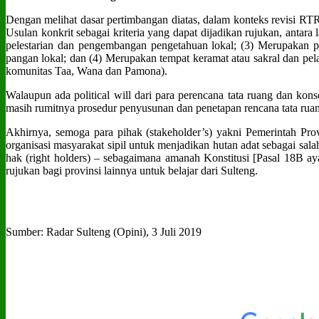
Dengan melihat dasar pertimbangan diatas, dalam konteks revisi R
Usulan konkrit sebagai kriteria yang dapat dijadikan rujukan, antar
pelestarian dan pengembangan pengetahuan lokal; (3) Merupakan po
pangan lokal; dan (4) Merupakan tempat keramat atau sakral dan pel
komunitas Taa, Wana dan Pamona).
Walaupun ada political will dari para perencana tata ruang dan ko
masih rumitnya prosedur penyusunan dan penetapan rencana tata rua
Akhirnya, semoga para pihak (stakeholder’s) yakni Pemerintah P
organisasi masyarakat sipil untuk menjadikan hutan adat sebagai 
hak (right holders) – sebagaimana amanah Konstitusi [Pasal 18B ay
rujukan bagi provinsi lainnya untuk belajar dari Sulteng.
Sumber: Radar Sulteng (Opini), 3 Juli 2019