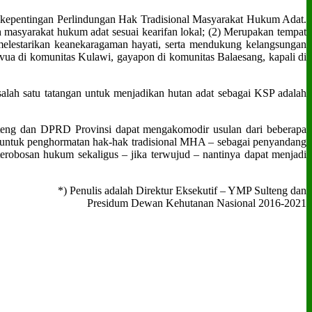
t kepentingan Perlindungan Hak Tradisional Masyarakat Hukum Adat.
eh masyarakat hukum adat sesuai kearifan lokal; (2) Merupakan tempat
 melestarikan keanekaragaman hayati, serta mendukung kelangsungan
uvua di komunitas Kulawi, gayapon di komunitas Balaesang, kapali di
salah satu tatangan untuk menjadikan hutan adat sebagai KSP adalah
lteng dan DPRD Provinsi dapat mengakomodir usulan dari beberapa
t untuk penghormatan hak-hak tradisional MHA – sebagai penyandang
terobosan hukum sekaligus – jika terwujud – nantinya dapat menjadi
*) Penulis adalah Direktur Eksekutif – YMP Sulteng dan
Presidum Dewan Kehutanan Nasional 2016-2021