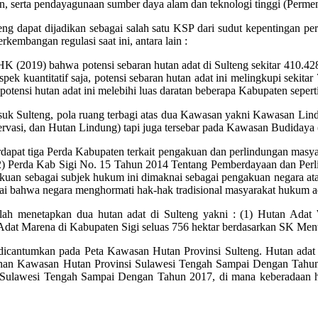
an, serta pendayagunaan sumber daya alam dan teknologi tinggi (Per
ng dapat dijadikan sebagai salah satu KSP dari sudut kepentingan pe
embangan regulasi saat ini, antara lain :
 (2019) bahwa potensi sebaran hutan adat di Sulteng sekitar 410.428 h
spek kuantitatif saja, potensi sebaran hutan adat ini melingkupi sekita
otensi hutan adat ini melebihi luas daratan beberapa Kabupaten seperti
 Sulteng, pola ruang terbagi atas dua Kawasan yakni Kawasan Lindu
rvasi, dan Hutan Lindung) tapi juga tersebar pada Kawasan Budidaya
terdapat tiga Perda Kabupaten terkait pengakuan dan perlindungan masy
Perda Kab Sigi No. 15 Tahun 2014 Tentang Pemberdayaan dan Perl
n sebagai subjek hukum ini dimaknai sebagai pengakuan negara atas 
ai bahwa negara menghormati hak-hak tradisional masyarakat hukum 
 telah menetapkan dua hutan adat di Sulteng yakni : (1) Hutan Ada
dat Marena di Kabupaten Sigi seluas 756 hektar berdasarkan SK Me
h dicantumkan pada Peta Kawasan Hutan Provinsi Sulteng. Hutan ada
an Kawasan Hutan Provinsi Sulawesi Tengah Sampai Dengan Tahun
ulawesi Tengah Sampai Dengan Tahun 2017, di mana keberadaan hu