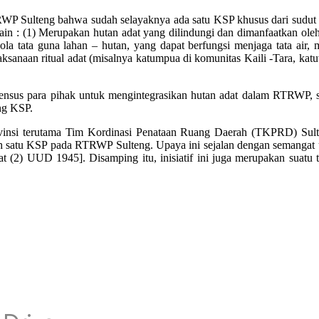
TRWP Sulteng bahwa sudah selayaknya ada satu KSP khusus dari sudu
a lain : (1) Merupakan hutan adat yang dilindungi dan dimanfaatkan ol
la tata guna lahan – hutan, yang dapat berfungsi menjaga tata air,
aksanaan ritual adat (misalnya katumpua di komunitas Kaili -Tara, kat
nsensus para pihak untuk mengintegrasikan hutan adat dalam RTRWP, 
ng KSP.
rovinsi terutama Tim Kordinasi Penataan Ruang Daerah (TKPRD) Su
salah satu KSP pada RTRWP Sulteng. Upaya ini sejalan dengan semanga
at (2) UUD 1945]. Disamping itu, inisiatif ini juga merupakan suatu 