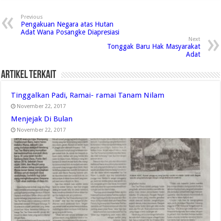
Previous
Pengakuan Negara atas Hutan
Adat Wana Posangke Diapresiasi
Next
Tonggak Baru Hak Masyarakat
Adat
Artikel Terkait
Tinggalkan Padi, Ramai- ramai Tanam Nilam
November 22, 2017
Menjejak Di Bulan
November 22, 2017