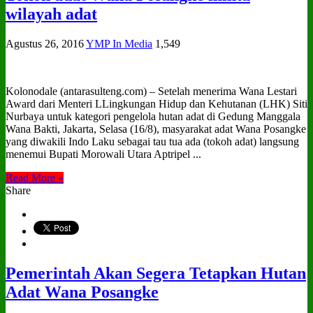
wilayah adat
Agustus 26, 2016
YMP In Media
1,549
Kolonodale (antarasulteng.com) – Setelah menerima Wana Lestari
Award dari Menteri LLingkungan Hidup dan Kehutanan (LHK) Siti
Nurbaya untuk kategori pengelola hutan adat di Gedung Manggala
Wana Bakti, Jakarta, Selasa (16/8), masyarakat adat Wana Posangke
yang diwakili Indo Laku sebagai tau tua ada (tokoh adat) langsung
menemui Bupati Morowali Utara Aptripel ...
Read More »
Share
Pemerintah Akan Segera Tetapkan Hutan
Adat Wana Posangke