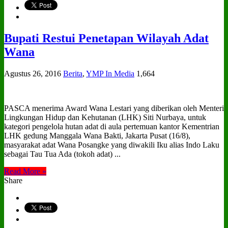
Bupati Restui Penetapan Wilayah Adat
Wana
Agustus 26, 2016
Berita
,
YMP In Media
1,664
PASCA menerima Award Wana Lestari yang diberikan oleh Menteri
Lingkungan Hidup dan Kehutanan (LHK) Siti Nurbaya, untuk
kategori pengelola hutan adat di aula pertemuan kantor Kementrian
LHK gedung Manggala Wana Bakti, Jakarta Pusat (16/8),
masyarakat adat Wana Posangke yang diwakili Iku alias Indo Laku
sebagai Tau Tua Ada (tokoh adat) ...
Read More »
Share