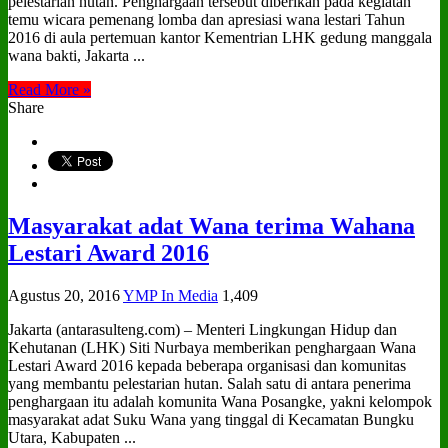
pelestarian hutan. Penghargaan tersebut diberikan pada kegiatan
temu wicara pemenang lomba dan apresiasi wana lestari Tahun
2016 di aula pertemuan kantor Kementrian LHK gedung manggala
wana bakti, Jakarta ...
Read More »
Share
Masyarakat adat Wana terima Wahana
Lestari Award 2016
Agustus 20, 2016
YMP In Media
1,409
Jakarta (antarasulteng.com) – Menteri Lingkungan Hidup dan
Kehutanan (LHK) Siti Nurbaya memberikan penghargaan Wana
Lestari Award 2016 kepada beberapa organisasi dan komunitas
yang membantu pelestarian hutan. Salah satu di antara penerima
penghargaan itu adalah komunita Wana Posangke, yakni kelompok
masyarakat adat Suku Wana yang tinggal di Kecamatan Bungku
Utara, Kabupaten ...