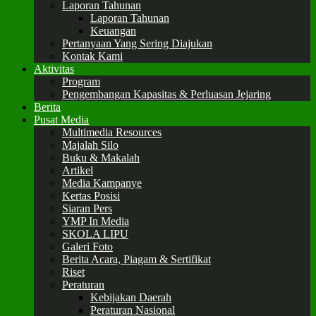
Laporan Tahunan
Laporan Tahunan
Keuangan
Pertanyaan Yang Sering Diajukan
Kontak Kami
Aktivitas
Program
Pengembangan Kapasitas & Perluasan Jejaring
Berita
Pusat Media
Multimedia Resources
Majalah Silo
Buku & Makalah
Artikel
Media Kampanye
Kertas Posisi
Siaran Pers
YMP In Media
SKOLA LIPU
Galeri Foto
Berita Acara, Piagam & Sertifikat
Riset
Peraturan
Kebijakan Daerah
Peraturan Nasional