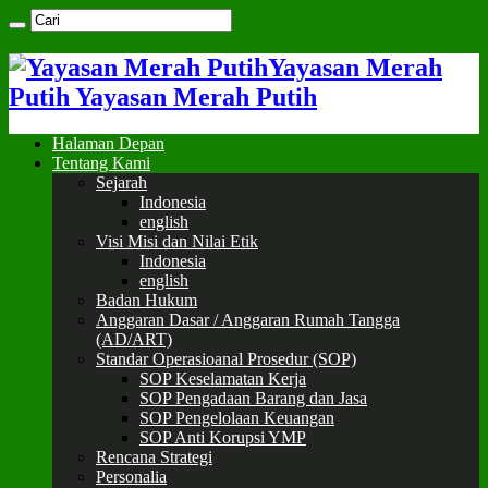
Yayasan Merah
Putih Yayasan Merah Putih
Halaman Depan
Tentang Kami
Sejarah
Indonesia
english
Visi Misi dan Nilai Etik
Indonesia
english
Badan Hukum
Anggaran Dasar / Anggaran Rumah Tangga
(AD/ART)
Standar Operasioanal Prosedur (SOP)
SOP Keselamatan Kerja
SOP Pengadaan Barang dan Jasa
SOP Pengelolaan Keuangan
SOP Anti Korupsi YMP
Rencana Strategi
Personalia