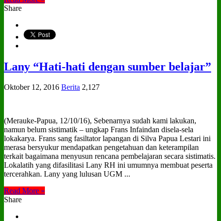
Share
Lany “Hati-hati dengan sumber belajar”
Oktober 12, 2016
Berita
2,127
(Merauke-Papua, 12/10/16), Sebenarnya sudah kami lakukan,
namun belum sistimatik – ungkap Frans Infaindan disela-sela
lokakarya. Frans sang fasiltator lapangan di Silva Papua Lestari ini
merasa bersyukur mendapatkan pengetahuan dan keterampilan
terkait bagaimana menyusun rencana pembelajaran secara sistimatis.
Lokalatih yang difasilitasi Lany RH ini umumnya membuat peserta
tercerahkan. Lany yang lulusan UGM ...
Read More »
Share