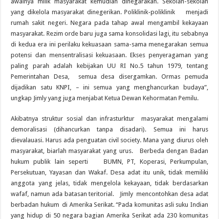
awalnya milik masyarakat kemudian dinegarakan. Sekolah-sekolah
yang dikelola masyarakat dinegerikan. Poliklinik-poliklinik menjadi
rumah sakit negeri. Negara pada tahap awal mengambil kekayaan
masyarakat. Rezim orde baru juga sama konsolidasi lagi, itu sebabnya
di kedua era ini perilaku kekuasaan sama-sama menegarakan semua
potensi dan mensentralisasi kekuasaan. Ekses penyeragaman yang
paling parah adalah kebijakan UU RI No.5 tahun 1979, tentang
Pemerintahan Desa, semua desa disergamkan. Ormas pemuda
dijadikan satu KNPI, – ini semua yang menghancurkan budaya”,
ungkap Jimly yang juga menjabat Ketua Dewan Kehormatan Pemilu.
Akibatnya struktur sosial dan infrasturktur masyarakat mengalami
demoralisasi (dihancurkan tanpa disadari). Semua ini harus
dievalauasi. Harus ada penguatan civil society. Mana yang diurus oleh
masyarakat, biarlah masyarakat yang urus. Berbeda dengan Badan
hukum publik lain seperti BUMN, PT, Koperasi, Perkumpulan,
Persekutuan, Yayasan dan Wakaf. Desa adat itu unik, tidak memiliki
anggota yang jelas, tidak mengelola kekayaan, tidak berdasarkan
wafaf, namun ada batasan teritorial. Jimly mencontohkan desa adat
berbadan hukum di Amerika Serikat. “Pada komunitas asli suku Indian
yang hidup di 50 negara bagian Amerika Serikat ada 230 komunitas