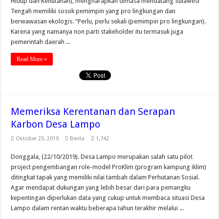
Hidup dan Kehutanan), mengharapkan dimasa mendatang Sulawesi
Tengah memiliki sosok pemimpin yang pro lingkungan dan
berwawasan ekologis. “Perlu, perlu sekali (pemimpin pro lingkungan).
Karena yang namanya non parti stakeholder itu termasuk juga
pemerintah daerah ...
Read More »
Memeriksa Kerentanan dan Serapan
Karbon Desa Lampo
Oktober 23, 2019
Berita
1,742
Donggala, (22/10/2019). Desa Lampo merupakan salah satu pilot
project pengembangan role-model ProKlim (program kampung iklim)
ditingkat tapak yang memiliki nilai tambah dalam Perhutanan Sosial.
Agar mendapat dukungan yang lebih besar dari para pemangku
kepentingan diperlukan data yang cukup untuk membaca situasi Desa
Lampo dalam rentan waktu beberapa tahun terakhir melalui ...