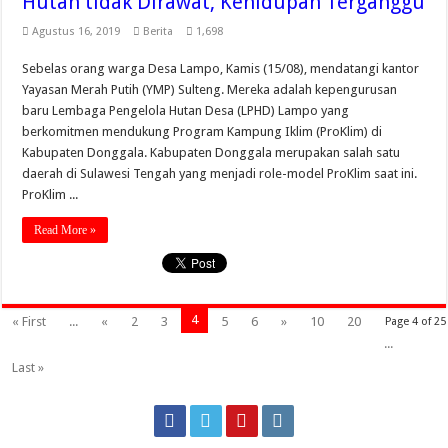
Hutan tidak Dirawat, Kehidupan Terganggu
Agustus 16, 2019
Berita
1,698
Sebelas orang warga Desa Lampo, Kamis (15/08), mendatangi kantor
Yayasan Merah Putih (YMP) Sulteng. Mereka adalah kepengurusan
baru Lembaga Pengelola Hutan Desa (LPHD) Lampo yang
berkomitmen mendukung Program Kampung Iklim (ProKlim) di
Kabupaten Donggala. Kabupaten Donggala merupakan salah satu
daerah di Sulawesi Tengah yang menjadi role-model ProKlim saat ini.
ProKlim ...
Read More »
4
« First
...
«
2
3
5
6
»
10
20
Page 4 of 25
...
Last »